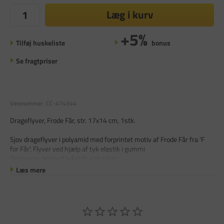
Læg i kurv
+5%
Tilføj huskeliste
bonus
Se fragtpriser
Varenummer:
CC-474344
Drageflyver, Frode Får, str. 17x14 cm, 1stk.
Sjov drageflyver i polyamid med forprintet motiv af Frode Får fra 'F
for Får'. Flyver ved hjælp af tyk elastik i gummi
Dekoreres let med tekstiltusch o.lign.
Læs mere