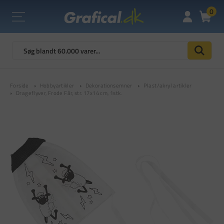
0
Forside
Hobbyartikler
Dekorationsemner
Plast/akryl artikler
Drageflyver, Frode Får, str. 17x14 cm, 1stk.