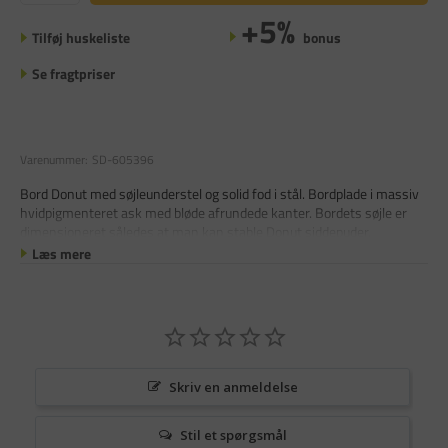
+5%
Tilføj huskeliste
bonus
Se fragtpriser
Varenummer:
SD-605396
Bord Donut med søjleunderstel og solid fod i stål. Bordplade i massiv
hvidpigmenteret ask med bløde afrundede kanter. Bordets søjle er
dimensioneret således at man kan stable Donut siddepuder.
Læs mere
Skriv en anmeldelse
Stil et spørgsmål