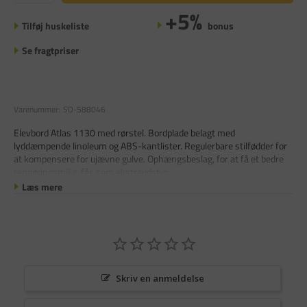
+5%
Tilføj huskeliste
bonus
Se fragtpriser
Varenummer:
SD-588046
Elevbord Atlas 1130 med rørstel. Bordplade belagt med
lyddæmpende linoleum og ABS-kantlister. Regulerbare stilfødder for
at kompensere for ujævne gulve. Ophængsbeslag, for at få et bedre
rengøringsmiljø, fås som ekstraudstyr.
Læs mere
Skriv en anmeldelse