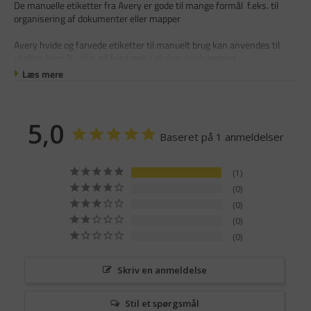
De manuelle etiketter fra Avery er gode til mange formål f.eks. til
organisering af dokumenter eller mapper
Avery hvide og farvede etiketter til manuelt brug kan anvendes til
utallige formål - bl.a. på kontoret, i skolen og i hjemmet.
Læs mere
5,0
Baseret på 1 anmeldelser
1
0
0
0
0
Skriv en anmeldelse
Stil et spørgsmål