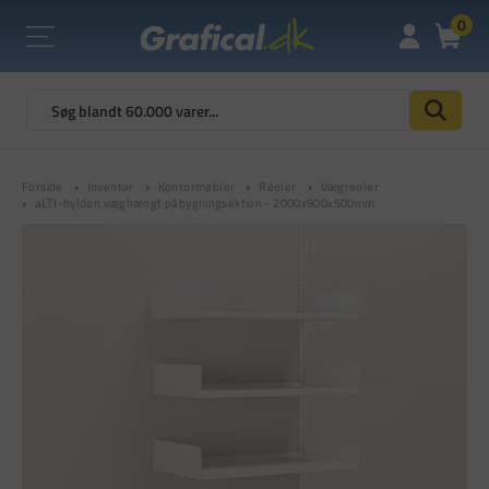
0
Forside
Inventar
Kontormøbler
Reoler
Vægreoler
aLTI-hylden væghængt påbygningsektion - 2000x900x500mm