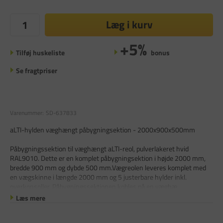
Læg i kurv
+5%
Tilføj huskeliste
bonus
Se fragtpriser
Varenummer:
SD-637833
aLTI-hylden væghængt påbygningsektion - 2000x900x500mm
Påbygningssektion til væghængt aLTI-reol, pulverlakeret hvid
RAL9010. Dette er en komplet påbygningsektion i højde 2000 mm,
bredde 900 mm og dybde 500 mm.Vægreolen leveres komplet med
en vægskinne i længde 2000 mm og 5 justerbare hylder inkl.
overkonsoller. Påbygningssektionen kobles på en væghæ
Læs mere