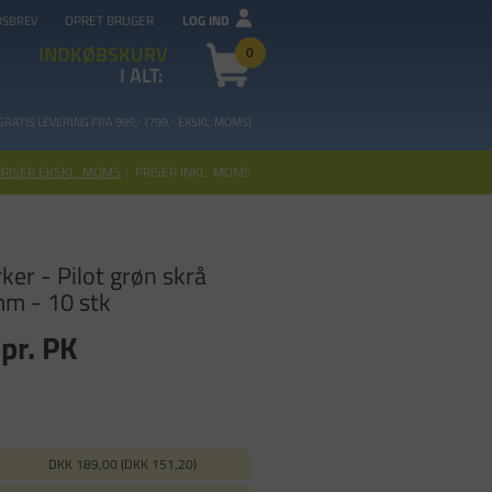
OPRET BRUGER
LOG IND
DSBREV
INDKØBSKURV
0
I ALT:
GRATIS LEVERING FRA 99
9,- (799,- EKSKL. MOMS)
PRISER EKSKL. MOMS
|
PRISER INKL. MOMS
er - Pilot grøn skrå
mm - 10 stk
pr. PK
DKK 189,00 (DKK 151,20)