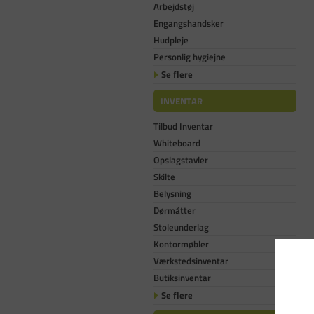
Arbejdstøj
Engangshandsker
Hudpleje
Personlig hygiejne
Se flere
INVENTAR
Tilbud Inventar
Whiteboard
Opslagstavler
Skilte
Belysning
Dørmåtter
Stoleunderlag
Kontormøbler
Værkstedsinventar
Butiksinventar
Se flere