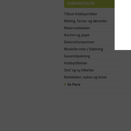
HOBBYARTIKLER
Tilbud Hobbyartikler
Maling, farver og lærreder
Malerredskaber
Karton og papir
Dekorationsemner
Modellervoks | Støbning
Gaveindpakning
Hobbytilbehør
Stof og sy tilbehør
Redskaber, sakse og knive
Se flere