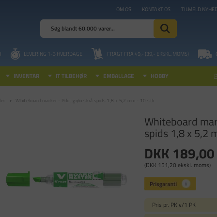
OM OS
KONTAKT OS
TILMELD NYHE
I
LEVERING 1-3 HVERDAGE
FRAGT FRA 49,- (39,- EKSKL. MOMS)
INVENTAR
IT TILBEHØR
EMBALLAGE
HOBBY
ler
Whiteboard marker - Pilot grøn skrå spids 1,8 x 5,2 mm - 10 stk
Whiteboard mark
spids 1,8 x 5,2 
DKK 189,00
(DKK 151,20 ekskl. moms)
Pris pr. PK v/1 PK