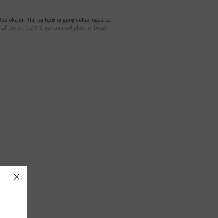
delokaler. Klar og tydelig gengivelse, også på
 af tavlen. 92,0 % genanvendt plast er brugt i