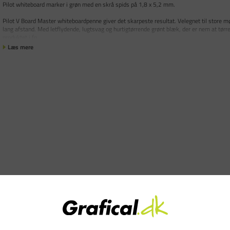
Pilot whiteboard marker i grøn med en skrå spids på 1,8 x 5,2 mm.
Pilot V Board Master whiteboardpenne giver det skarpeste resultat. Velegnet til store mø
lang afstand. Med letflydende, lugtsvag og hurtigtørrende grønt blæk, der er nem at tørre
produktet i fo
Læs mere