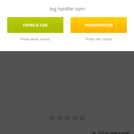
Jeg handler som
FIRMA & EAN
PRIVATPERSON
Priser ekskl. moms
Priser inkl. moms
Stil et spørgsmål