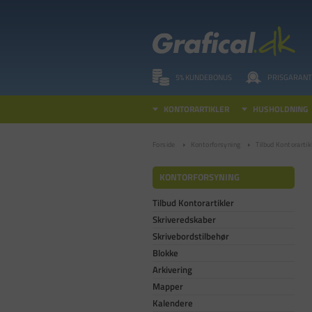
5% KUNDEBONUS
PRISGARANT
KONTORARTIKLER
HUSHOLDNING
Forside
Kontorforsyning
Tilbud Kontorartik
KONTORFORSYNING
Tilbud Kontorartikler
Skriveredskaber
Skrivebordstilbehør
Blokke
Arkivering
Mapper
Kalendere