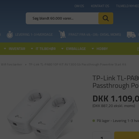
OM OS
KONTAKT OS
TILMELD NYHE
I
LEVERING 1-3 HVERDAGE
FRAGT FRA 49,- (39,- EKSKL. MOMS)
INVENTAR
IT TILBEHØR
EMBALLAGE
HOBBY
Wifi forstærker
TP-Link TL-PA8010P KIT AV1300 Gb Passthrough Powerline Start Kit
TP-Link TL-PA8
Passthrough Pow
DKK 1.109,
(DKK 887,20 ekskl. moms)
På lager - Levering 1-3 hv