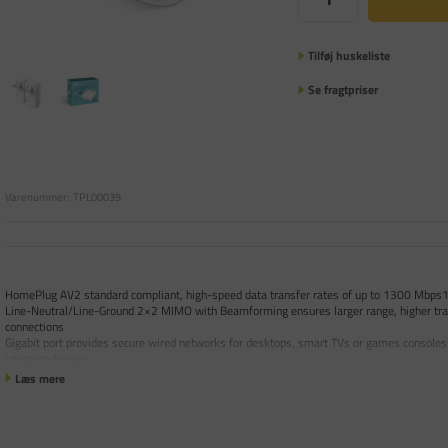
Tilføj huskeliste
Se fragtpriser
Varenummer:
TPL00039
HomePlug AV2 standard compliant, high-speed data transfer rates of up to 1300 Mbps1,
Line-Neutral/Line-Ground 2×2 MIMO with Beamforming ensures larger range, higher tra
connections
Gigabit port provides secure wired networks for desktops, smart TVs or games consoles
Integrated powe
Læs mere