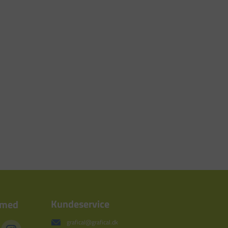
Kundeservice
 med
grafical@grafical.dk