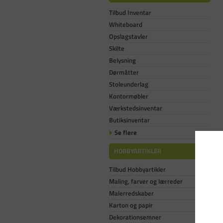
Tilbud Inventar
Whiteboard
Opslagstavler
Skilte
Belysning
Dørmåtter
Stoleunderlag
Kontormøbler
Værkstedsinventar
Butiksinventar
Se flere
HOBBYARTIKLER
Tilbud Hobbyartikler
Maling, farver og lærreder
Malerredskaber
Karton og papir
Dekorationsemner