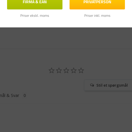
FIRMA & EAN
PRIVATPERSON
Priser ekskl. moms
Priser inkl. moms
Stil et spørgsmål
ål & Svar