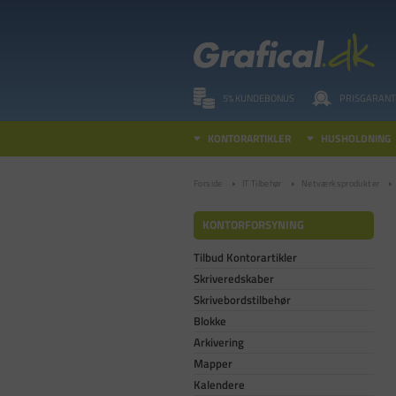
5% KUNDEBONUS
PRISGARANT
KONTORARTIKLER
HUSHOLDNING
Forside
IT Tilbehør
Netværksprodukter
KONTORFORSYNING
Tilbud Kontorartikler
Skriveredskaber
Skrivebordstilbehør
Blokke
Arkivering
Mapper
Kalendere