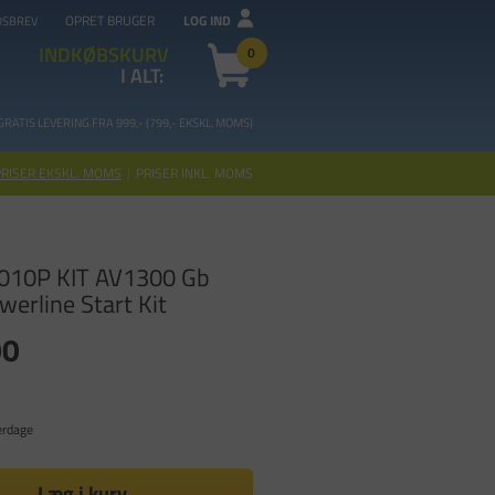
OPRET BRUGER
LOG IND
DSBREV
INDKØBSKURV
0
I ALT:
GRATIS LEVERING FRA 99
9,- (799,- EKSKL. MOMS)
PRISER EKSKL. MOMS
|
PRISER INKL. MOMS
010P KIT AV1300 Gb
erline Start Kit
00
erdage
Læg i kurv