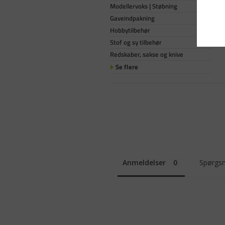
Modellervoks | Støbning
Gaveindpakning
Hobbytilbehør
Stof og sy tilbehør
Redskaber, sakse og knive
Se flere
Anmeldelser
Spørgsm