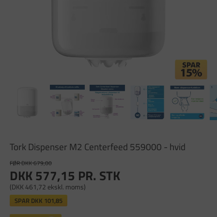
Tork Dispenser M2 Centerfeed 559000 - hvid
FØR DKK 679,00
DKK 577,15
PR. STK
(DKK 461,72 ekskl. moms)
SPAR
DKK 101,85