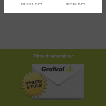
Priser ekskl. moms
Priser inkl. moms
Tilmeld nyhedsbrev