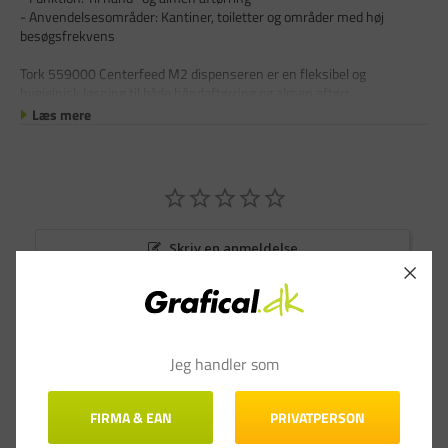
- Anvendelsesområder: Kantiner, toiletter og områder med høj
besøgsfrekvens
Tork 559000 Centerfeed M2 dispenseren er en fleksibel og
hygiejnisk løsning til både håndaftørring og almen aftørr
Læs mere
Skriv en anmeldelse
Stil et spørgsmål
Anmeldelser
Spørgsmål & Svar
Jeg handler som
FIRMA & EAN
PRIVATPERSON