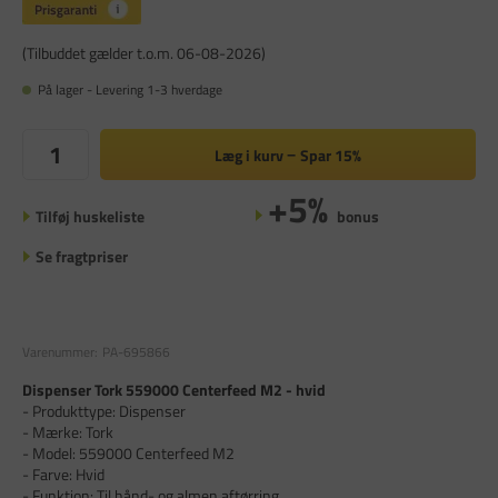
(Tilbuddet gælder t.o.m. 06-08-2026)
På lager - Levering 1-3 hverdage
Læg i kurv
Spar
15%
+5%
Tilføj huskeliste
bonus
Se fragtpriser
Varenummer:
PA-695866
Dispenser Tork 559000 Centerfeed M2 - hvid
- Produkttype: Dispenser
- Mærke: Tork
- Model: 559000 Centerfeed M2
- Farve: Hvid
- Funktion: Til hånd- og almen aftørring