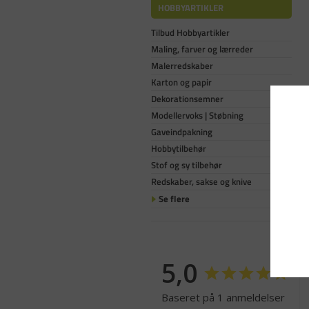
HOBBYARTIKLER
Tilbud Hobbyartikler
Maling, farver og lærreder
Malerredskaber
Karton og papir
Dekorationsemner
Modellervoks | Støbning
Gaveindpakning
Hobbytilbehør
Stof og sy tilbehør
Redskaber, sakse og knive
Se flere
5,0
Baseret på 1 anmeldelser