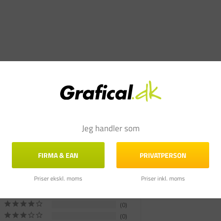
Jeg handler som
FIRMA & EAN
PRIVATPERSON
Priser ekskl. moms
Priser inkl. moms
1
0
0