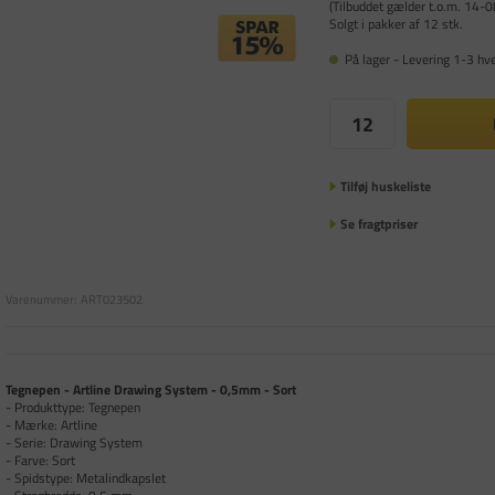
(Tilbuddet gælder t.o.m. 14-0
Solgt i pakker af 12 stk.
På lager - Levering 1-3 hv
Tilføj huskeliste
Se fragtpriser
Varenummer:
ART023502
Tegnepen - Artline Drawing System - 0,5mm - Sort
- Produkttype: Tegnepen
- Mærke: Artline
- Serie: Drawing System
- Farve: Sort
- Spidstype: Metalindkapslet