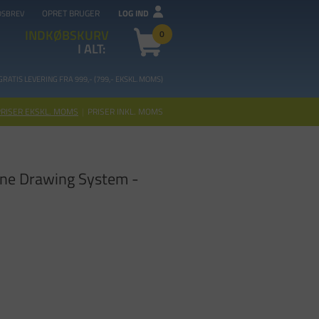
OPRET BRUGER
LOG IND
DSBREV
INDKØBSKURV
0
I ALT:
GRATIS LEVERING FRA 99
9,- (799,- EKSKL. MOMS)
PRISER EKSKL. MOMS
|
PRISER INKL. MOMS
ine Drawing System -