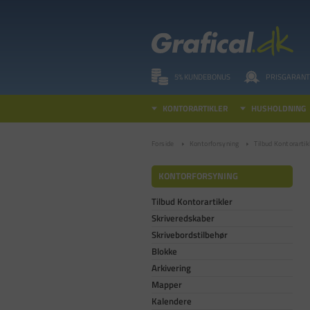
5% KUNDEBONUS
PRISGARANT
KONTORARTIKLER
HUSHOLDNING
Forside
Kontorforsyning
Tilbud Kontorartik
KONTORFORSYNING
Tilbud Kontorartikler
Skriveredskaber
Skrivebordstilbehør
Blokke
Arkivering
Mapper
Kalendere