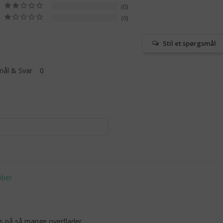
0
0
Stil et spørgsmål
ål & Svar
s på så mange overflader.