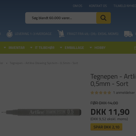
OM OS
KONTAKT OS
TILMELD NYHE
I
LEVERING 1-3 HVERDAGE
FRAGT FRA 49,- (39,- EKSKL. MOMS)
INVENTAR
IT TILBEHØR
EMBALLAGE
HOBBY
ler
Tegnepen - Artline Drawing System - 0,5mm - Sort
Tegnepen - Artl
0,5mm - Sort
1 anmeldelser
FØR DKK 14,00
DKK 11,90
(DKK 9,52 ekskl. moms)
SPAR
DKK 2,10