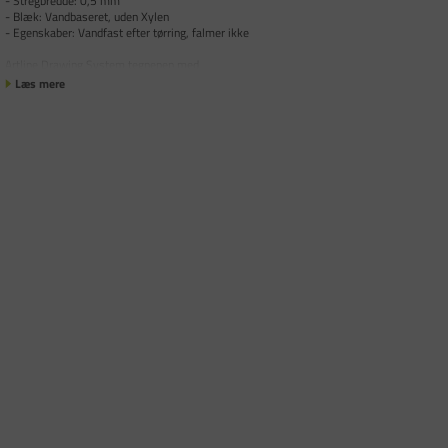
- Stregbredde: 0,5 mm
- Blæk: Vandbaseret, uden Xylen
- Egenskaber: Vandfast efter tørring, falmer ikke
Artline Drawing System tegnepen med
Læs mere