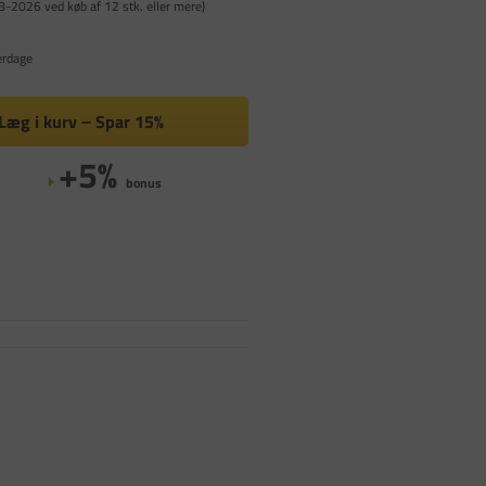
8-2026 ved køb af 12 stk. eller mere)
erdage
Læg i kurv
Spar
15%
+5%
bonus