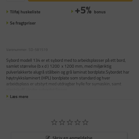
+5%
Tilføj huskeliste
bonus
Se fragtpriser
Varenummer:
SD-581519
Sybord modell 134 er et sybord med to arbeidsplasser på ett bord,
samlet størrelse (b x d ) 1200 x 1200 mm, med miljøriktig
pulverlakkerte alugrå stålbein og grå laminat bordplate.Sybordet har
høytrykkslaminert (HPL) bordplate som standard og hver
arbeidsplass er utstyrt med utdragbar hylle for symaskin, samt
plastskuff. Under sybordet finnes
Læs mere
Skriv en anmeldelse