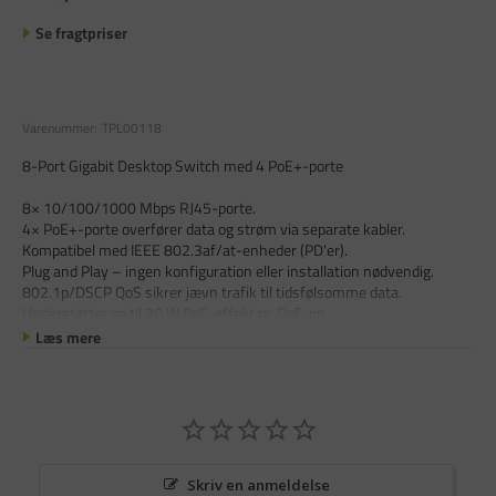
Se fragtpriser
Varenummer:
TPL00118
8-Port Gigabit Desktop Switch med 4 PoE+-porte
8× 10/100/1000 Mbps RJ45-porte.
4× PoE+-porte overfører data og strøm via separate kabler.
Kompatibel med IEEE 802.3af/at-enheder (PD'er).
Plug and Play – ingen konfiguration eller installation nødvendig.
802.1p/DSCP QoS sikrer jævn trafik til tidsfølsomme data.
Understøtter op til 30 W PoE-effekt pr. PoE-po
Læs mere
Skriv en anmeldelse