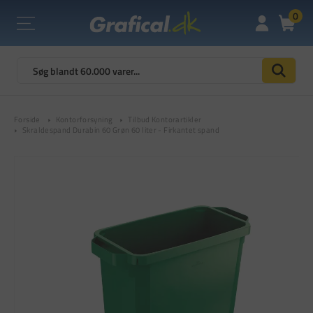
0
Forside
Kontorforsyning
Tilbud Kontorartikler
Skraldespand Durabin 60 Grøn 60 liter - Firkantet spand