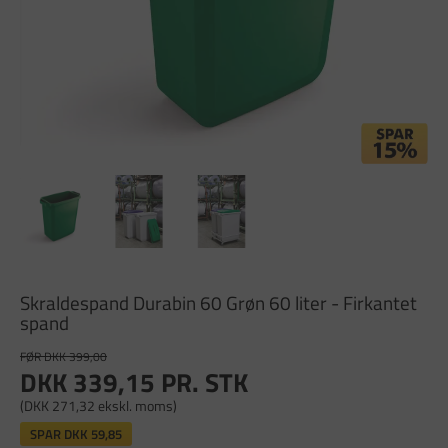
Skraldespand Durabin 60 Grøn 60 liter - Firkantet
spand
FØR DKK 399,00
DKK 339,15
PR. STK
(DKK 271,32 ekskl. moms)
SPAR
DKK 59,85