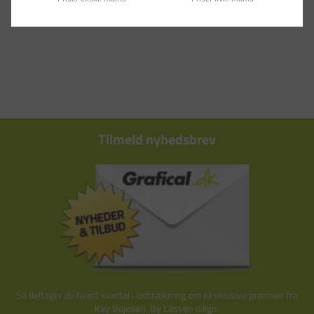
Tilmeld nyhedsbrev
Så deltager du hvert kvartal i lodtrækning om eksklusive præmier fra
Kay Bojesen, By Lassen o.lign.