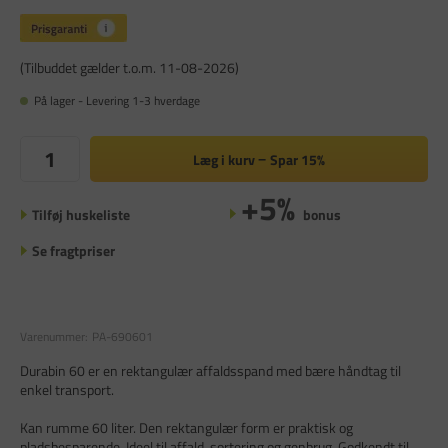
(Tilbuddet gælder t.o.m. 11-08-2026)
På lager - Levering 1-3 hverdage
Læg i kurv
Spar
15%
+5%
Tilføj huskeliste
bonus
Se fragtpriser
Varenummer:
PA-690601
Durabin 60 er en rektangulær affaldsspand med bære håndtag til
enkel transport.
Kan rumme 60 liter. Den rektangulær form er praktisk og
pladsbesparende. Ideel til affald, sortering og genbrug. Godkendt til