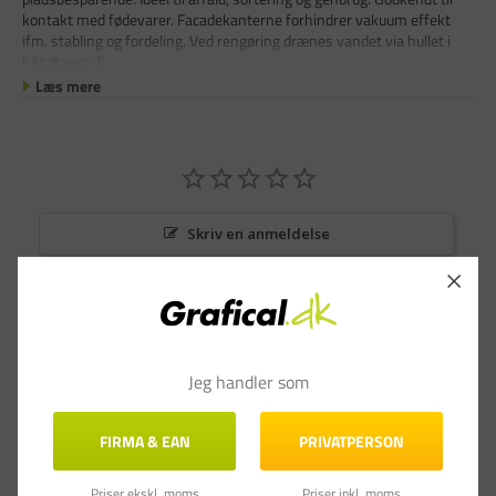
kontakt med fødevarer. Facadekanterne forhindrer vakuum effekt
ifm. stabling og fordeling. Ved rengøring drænes vandet via hullet i
håndtaget. E
Læs mere
Skriv en anmeldelse
Stil et spørgsmål
Anmeldelser
Spørgsmål & Svar
Jeg handler som
FIRMA & EAN
PRIVATPERSON
Priser ekskl. moms
Priser inkl. moms