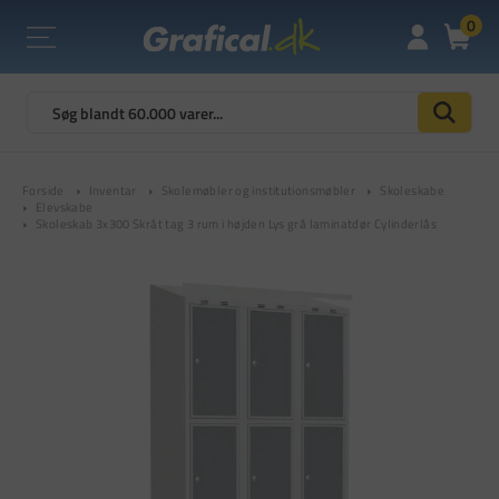
0
Forside
Inventar
Skolemøbler og institutionsmøbler
Skoleskabe
Elevskabe
Skoleskab 3x300 Skråt tag 3 rum i højden Lys grå laminatdør Cylinderlås