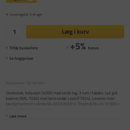
Leveringstid: 5-8 uger
Læg i kurv
+5%
Tilføj huskeliste
bonus
Se fragtpriser
Varenummer:
SD-601965
Skoleskab, helsvejst 3x300 med skråt tag. 3 rum i højden. Lys grå
kabinet (RAL 7035) med laminatdør Lead (F7924). Leveres med
færdigmonteret cylinderlås ASSA 8450 H. Totalmål (b x d x h) 900 x
550 x 1900 mm. materiale.
Læs mere