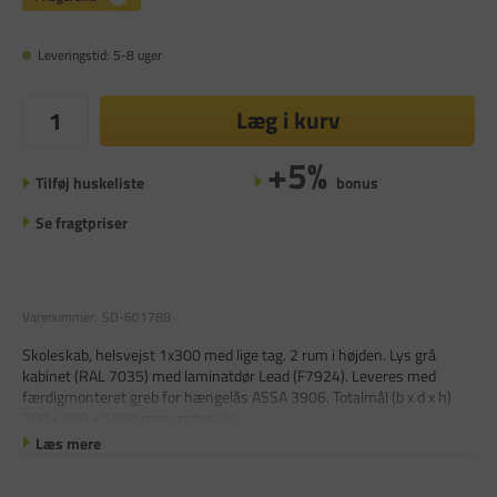
Leveringstid: 5-8 uger
Læg i kurv
+5%
Tilføj huskeliste
bonus
Se fragtpriser
Varenummer:
SD-601788
Skoleskab, helsvejst 1x300 med lige tag. 2 rum i højden. Lys grå
kabinet (RAL 7035) med laminatdør Lead (F7924). Leveres med
færdigmonteret greb for hængelås ASSA 3906. Totalmål (b x d x h)
300 x 550 x 1750 mm. materiale.
Læs mere