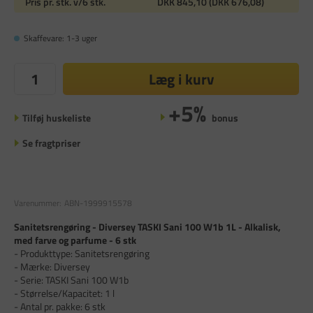
Pris pr. stk. v/6 stk.
DKK 845,10 (DKK 676,08)
Skaffevare: 1-3 uger
Læg i kurv
+5%
Tilføj huskeliste
bonus
Se fragtpriser
Varenummer:
ABN-1999915578
Sanitetsrengøring - Diversey TASKI Sani 100 W1b 1L - Alkalisk,
med farve og parfume - 6 stk
- Produkttype: Sanitetsrengøring
- Mærke: Diversey
- Serie: TASKI Sani 100 W1b
- Størrelse/Kapacitet: 1 l
- Antal pr. pakke: 6 stk