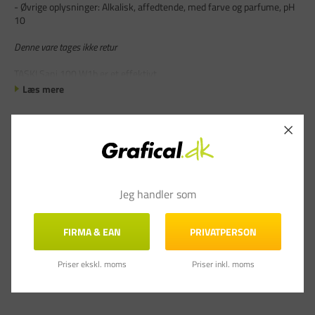
- Øvrige oplysninger: Alkalisk, affedtende, med farve og parfume, pH
10
Denne vare tages ikke retur
TASKI Sani 100 W1b er et effektivt
Læs mere
ABN-1999915578_sikkerhedsdatablad.pdf (346 kB)
Jeg handler som
FIRMA & EAN
PRIVATPERSON
Priser ekskl. moms
Priser inkl. moms