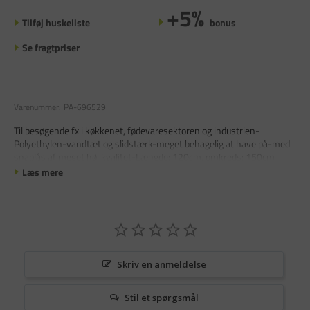
+5%
Tilføj huskeliste
bonus
Se fragtpriser
Varenummer:
PA-696529
Til besøgende fx i køkkenet, fødevaresektoren og industrien-
Polyethylen-vandtæt og slidstærk-meget behagelig at have på-med
snaplås af meget høj kvalitet-Længde: 120cm, omkreds: 150cm
Læs mere
Skriv en anmeldelse
Stil et spørgsmål