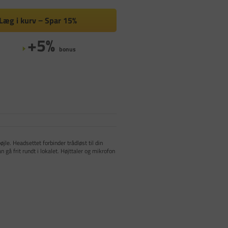
Læg i kurv
Spar
15%
+5%
bonus
e. Headsettet forbinder trådløst til din
 gå frit rundt i lokalet. Højttaler og mikrofon