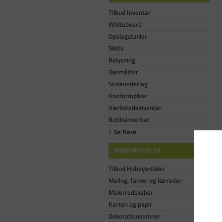
Tilbud Inventar
Whiteboard
Opslagstavler
Skilte
Belysning
Dørmåtter
Stoleunderlag
Kontormøbler
Værkstedsinventar
Butiksinventar
Se flere
HOBBYARTIKLER
Tilbud Hobbyartikler
Maling, farver og lærreder
Malerredskaber
Karton og papir
Dekorationsemner