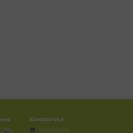
Kundeservice
 med
grafical@grafical.dk