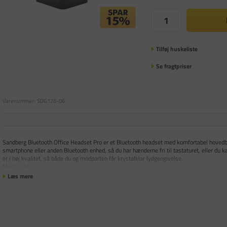
Tilføj huskeliste
Se fragtpriser
Varenummer:
SDG126-06
Sandberg Bluetooth Office Headset Pro er et Bluetooth headset med komfortabel hovedbøjl
smartphone eller anden Bluetooth enhed, så du har hænderne fri til tastaturet, eller du kan
er i høj kvalitet, så både du og modparten får krystalklar lydgengivelse.
Med i pakk
Læs mere