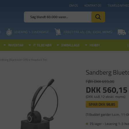
OM OS
KONTAKT OS
TILMELD NYHE
I
LEVERING 1-3 HVERDAGE
FRAGT FRA 49,- (39,- EKSKL. MOMS)
INVENTAR
IT TILBEHØR
EMBALLAGE
HOBBY
ndberg Bluetooth Office Headset Pro
Sandberg Blueto
FØR DKK 659,00
DKK 560,15
(DKK 448,12 ekskl. moms)
SPAR
DKK 98,85
(Tilbuddet gælder t.o.m. 11-
På lager - Levering 1-3 hv