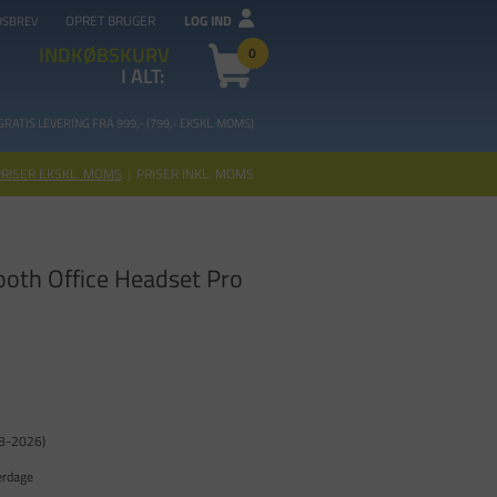
OPRET BRUGER
LOG IND
DSBREV
INDKØBSKURV
0
I ALT:
GRATIS LEVERING FRA 99
9,- (799,- EKSKL. MOMS)
PRISER EKSKL. MOMS
|
PRISER INKL. MOMS
oth Office Headset Pro
08-2026)
erdage