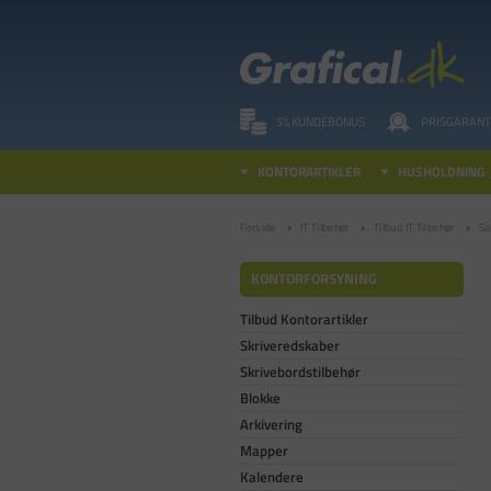
5% KUNDEBONUS
PRISGARANT
KONTORARTIKLER
HUSHOLDNING
Forside
IT Tilbehør
Tilbud IT Tilbehør
Sa
KONTORFORSYNING
Tilbud Kontorartikler
Skriveredskaber
Skrivebordstilbehør
Blokke
Arkivering
Mapper
Kalendere