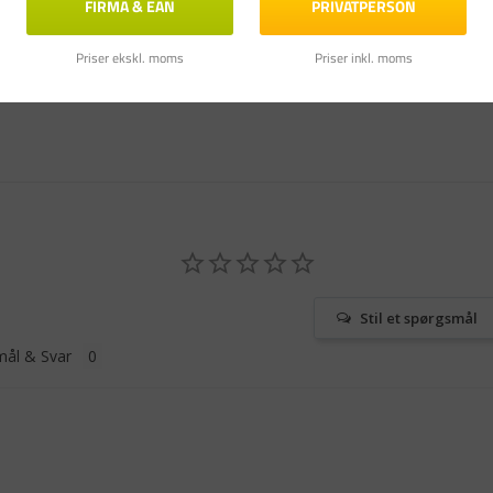
FIRMA & EAN
PRIVATPERSON
Priser ekskl. moms
Priser inkl. moms
Stil et spørgsmål
ål & Svar