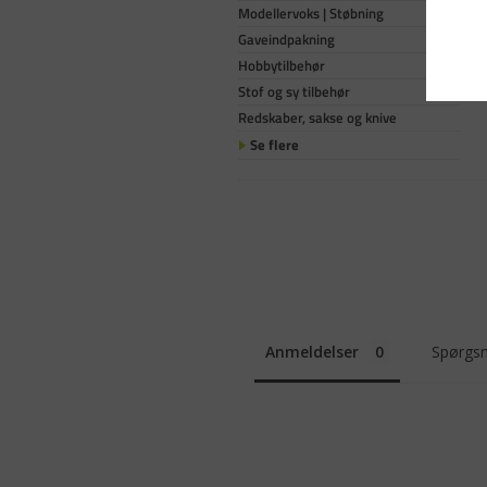
Modellervoks | Støbning
Gaveindpakning
Hobbytilbehør
Stof og sy tilbehør
Redskaber, sakse og knive
Se flere
Anmeldelser
Spørgsm