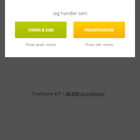
Jeg handler som
Gode magneter
Varen lever op til forventningerne
FIRMA & EAN
PRIVATPERSON
Magneter Dahle 32mm rund gul 10stk/æsk bærekraft 0,8kg
Del
Var denne anmeldelse til hjælp?
0
0
Priser ekskl. moms
Priser inkl. moms