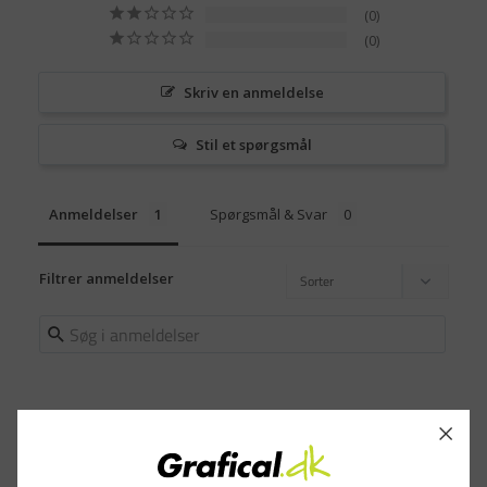
0
0
Skriv en anmeldelse
Stil et spørgsmål
Anmeldelser
Spørgsmål & Svar
Filtrer anmeldelser
Finn R.
28.03.2024
FR
Denmark