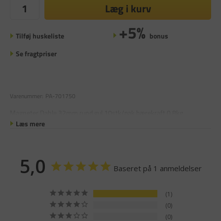
Læg i kurv
+5%
Tilføj huskeliste
bonus
Se fragtpriser
Varenummer:
PA-701750
Magneter Dahle 32mm rund gul 10stk/pak bærekraft 0,8kg
Læs mere
5,0
Baseret på 1 anmeldelser
1
0
0