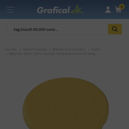
0
Forside
Kontorforsyning
Mærker Kontorartikler
Dahle
Magneter Dahle 32mm rund gul 10stk/æsk bærekraft 0,8kg