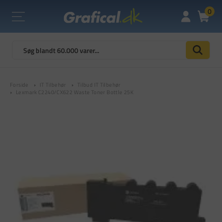
0
Forside
IT Tilbehør
Tilbud IT Tilbehør
Lexmark C2240/CX622 Waste Toner Bottle 25K