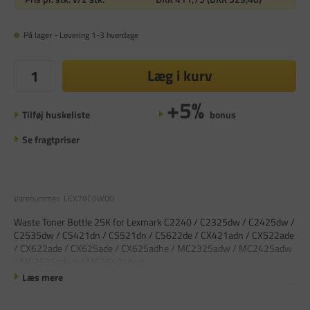
På lager - Levering 1-3 hverdage
Læg i kurv
+5%
Tilføj huskeliste
bonus
Se fragtpriser
Varenummer:
LEX78C0W00
Waste Toner Bottle 25K for Lexmark C2240 / C2325dw / C2425dw /
C2535dw / CS421dn / CS521dn / CS622de / CX421adn / CX522ade
/ CX622ade / CX625ade / CX625adhe / MC2325adw / MC2425adw
/ MC2535adwe / MC2640adwe
Læs mere