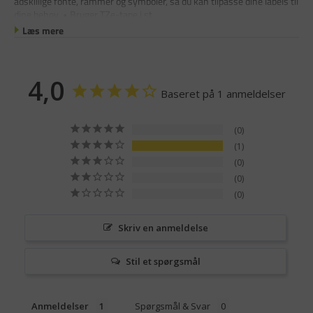
adskillige fonte, rammer og symboler, så du kan tilpasse dine labels til
dine behov. • Bruger TZe-tape i st
Læs mere
4,0
Baseret på 1 anmeldelser
0
1
0
0
0
Skriv en anmeldelse
Stil et spørgsmål
Anmeldelser
Spørgsmål & Svar