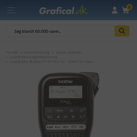
0
Forside
Kontorforsyning
Labels | Etiketter
Labelprintere og etiketprintere
Labelprinter Brother PT-H110 t/3,5 - 12mm TZe-tape