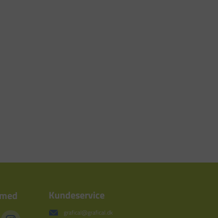
Kundeservice
 med
grafical@grafical.dk