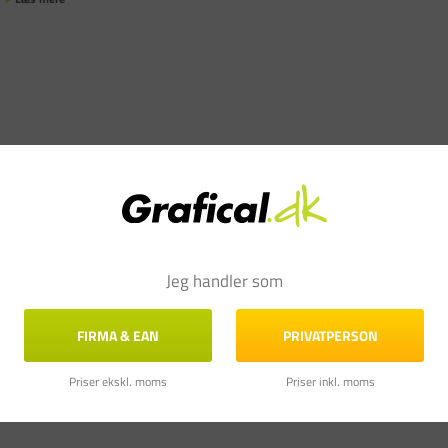
Jeg handler som
FIRMA & EAN
PRIVATPERSON
Priser ekskl. moms
Priser inkl. moms