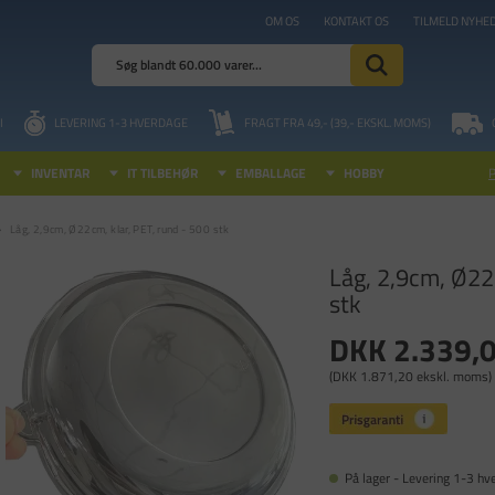
OM OS
KONTAKT OS
TILMELD NYHE
I
LEVERING 1-3 HVERDAGE
FRAGT FRA 49,- (39,- EKSKL. MOMS)
INVENTAR
IT TILBEHØR
EMBALLAGE
HOBBY
Låg, 2,9cm, Ø22cm, klar, PET, rund - 500 stk
Låg, 2,9cm, Ø22
stk
DKK 2.339,
(DKK 1.871,20 ekskl. moms)
På lager - Levering 1-3 hv