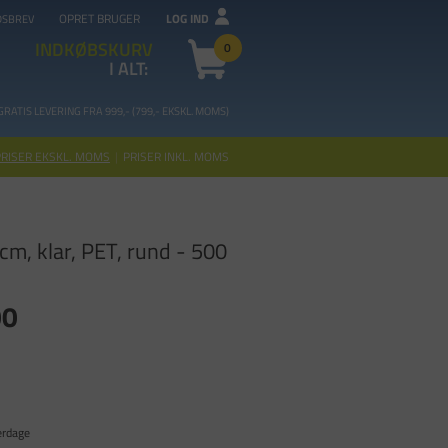
OPRET BRUGER
LOG IND
DSBREV
INDKØBSKURV
0
I ALT:
GRATIS LEVERING FRA 99
9,- (799,- EKSKL. MOMS)
PRISER EKSKL. MOMS
|
PRISER INKL. MOMS
cm, klar, PET, rund - 500
00
erdage