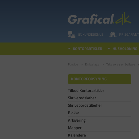
5% KUNDEBONUS
PRISGARANT
KONTORARTIKLER
HUSHOLDNING
Forside
Emballage
Takeaway emballage
KONTORFORSYNING
Tilbud Kontorartikler
Skriveredskaber
Skrivebordstilbehør
Blokke
Arkivering
Mapper
Kalendere