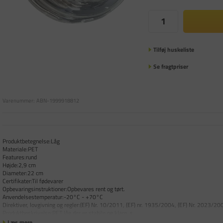
Tilføj huskeliste
Se fragtpriser
Varenummer:
ABN-1999918812
Produktbetegnelse:Låg
Materiale:PET
Features:rund
Højde:2,9 cm
Diameter:22 cm
Certifikater:Til fødevarer
Opbevaringsinstruktioner:Opbevares rent og tørt.
Anvendelsestemperatur:-20°C - +70°C
Direktiver, lovgivning og regler:(EF) Nr. 10/2011, (EF) nr. 1935/2004, (EF) Nr. 2023/
Produktbeskrivelse:PET låg der er stabile og klare, s
Læs mere