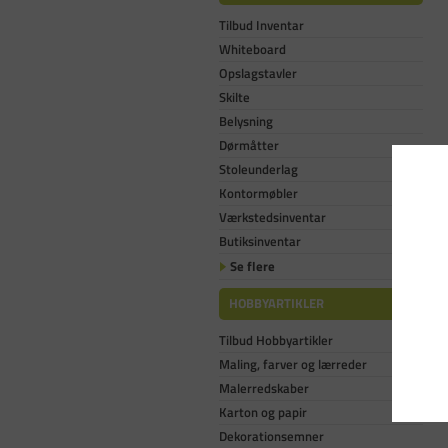
Tilbud Inventar
Whiteboard
Opslagstavler
Skilte
Belysning
Dørmåtter
Stoleunderlag
Kontormøbler
Værkstedsinventar
Butiksinventar
Se flere
HOBBYARTIKLER
Tilbud Hobbyartikler
Maling, farver og lærreder
Malerredskaber
Karton og papir
Dekorationsemner