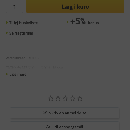
Læg i kurv
+5%
Tilføj huskeliste
bonus
Se fragtpriser
Varenummer:
KYOTK6355
TASKalfa MZ5001i - 7001i, Mono
Læs mere
Skriv en anmeldelse
Stil et spørgsmål