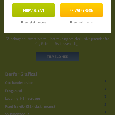
FIRMA & EAN
PRIVATPERSON
Priser ekskl. moms
Priser inkl. moms
Så deltager du hvert kvartal i lodtrækning om eksklusive præmier fra
Kay Bojesen, By Lassen o.lign.
TILMELD HER
Derfor Grafical
God kundeservice
Prisgaranti
Levering 1-3 hverdage
Fragt fra 49,- (39,- ekskl. moms)
5% kundebonus