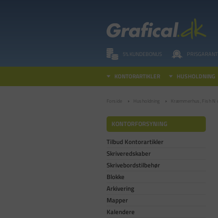
5% KUNDEBONUS
PRISGARANT
KONTORARTIKLER
HUSHOLDNING
Forside
Husholdning
Kræmmerhus, Fish N c
KONTORFORSYNING
Tilbud Kontorartikler
Skriveredskaber
Skrivebordstilbehør
Blokke
Arkivering
Mapper
Kalendere