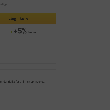
erdage
Læg i kurv
+5%
bonus
r der risiko for at limen springer op.