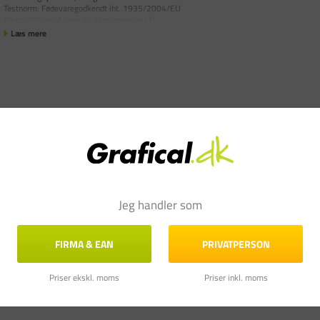
Testnorm: Fødevaregodkendt iht. 1935/2004/EU
Bortskaffelse af vare: Ved forbrænding i fo
Læs mere
Jeg handler som
FIRMA & EAN
PRIVATPERSON
Priser ekskl. moms
Priser inkl. moms