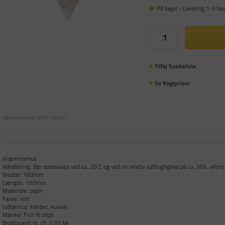
På lager - Levering 1-3 hv
Tilføj huskeliste
Se fragtpriser
Varenummer:
ABN-131411
Kræmmerhus
Håndtering: Bør opbevares ved ca. 20 C og ved en relativ luftfugtighed på ca. 50%, ellers e
Bredde: 160mm
Længde: 150mm
Materiale: papir
Farve: sort
Udførelse: klæbet, konisk
Mærke: Fish N chips
Bruttovægt pr. cll: 7,33 kg