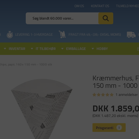
OM OS
KONTAKT OS
TILMELD NYHE
I
LEVERING 1-3 HVERDAGE
FRAGT FRA 49,- (39,- EKSKL. MOMS)
INVENTAR
IT TILBEHØR
EMBALLAGE
HOBBY
hips, papir, 160x 150 mm - 1000 stk
Kræmmerhus, Fis
150 mm - 1000 
1 anmeldelser
DKK 1.859,
(DKK 1.487,20 ekskl. moms)