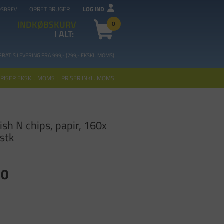
OPRET BRUGER
LOG IND
DSBREV
INDKØBSKURV
0
I ALT:
GRATIS LEVERING FRA 99
9,- (799,- EKSKL. MOMS)
PRISER EKSKL. MOMS
|
PRISER INKL. MOMS
h N chips, papir, 160x
stk
00