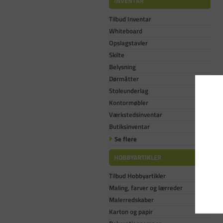
INVENTAR
Tilbud Inventar
Whiteboard
Opslagstavler
Skilte
Belysning
Dørmåtter
Stoleunderlag
Kontormøbler
Værkstedsinventar
Butiksinventar
Se flere
HOBBYARTIKLER
Tilbud Hobbyartikler
Maling, farver og lærreder
Malerredskaber
Karton og papir