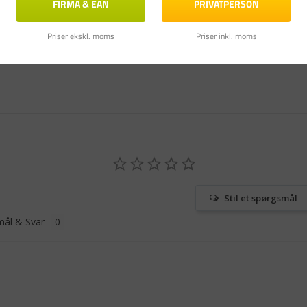
FIRMA & EAN
PRIVATPERSON
Priser ekskl. moms
Priser inkl. moms
Stil et spørgsmål
ål & Svar