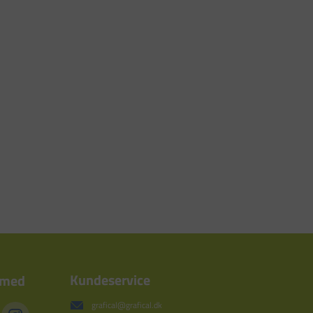
Kundeservice
 med
grafical@grafical.dk