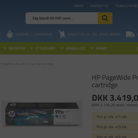
OM OS
KONTAKT OS
TILMELD NYHE
I
LEVERING 1-3 HVERDAGE
FRAGT FRA 49,- (39,- EKSKL. MOMS)
INVENTAR
IT TILBEHØR
EMBALLAGE
HOBBY
 PageWide Pro 991X cyan ink cartridge
HP PageWide Pr
cartridge
DKK 3.419,
(DKK 2.735,20 ekskl. moms)
Pris pr. stk. v/1 stk.
Pris pr. stk. v/3 stk.
Pris pr. stk. v/5 stk.