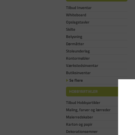
Tilbud Inventar
Whiteboard
Opslagstavler
Skilte
Belysning
Dørmåtter
Stoleunderlag
Kontormøbler
Værkstedsinventar
Butiksinventar
Se flere
HOBBYARTIKLER
Tilbud Hobbyartikler
Maling, farver og lærreder
Malerredskaber
Karton og papir
Dekorationsemner