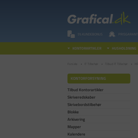
5% KUNDEBONUS
PRISGARANT
KONTORARTIKLER
HUSHOLDNING
Forside
IT Tilbehør
Tilbud IT Tilbehør
HP
KONTORFORSYNING
Tilbud Kontorartikler
Skriveredskaber
Skrivebordstilbehør
Blokke
Arkivering
Mapper
Kalendere