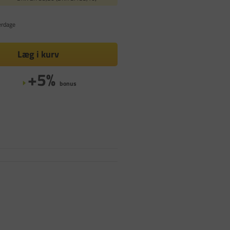
erdage
Læg i kurv
+5%
bonus