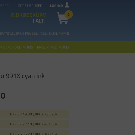
OPRET BRUGER
LOG IND
DSBREV
INDKØBSKURV
0
I ALT:
GRATIS LEVERING FRA 99
9,- (799,- EKSKL. MOMS)
PRISER EKSKL. MOMS
|
PRISER INKL. MOMS
o 991X cyan ink
00
DKK 3.419,00 (DKK 2.735,20)
DKK 3.077,10 (DKK 2.461,68)
DKK 2.735,20 (DKK 2.188,16)