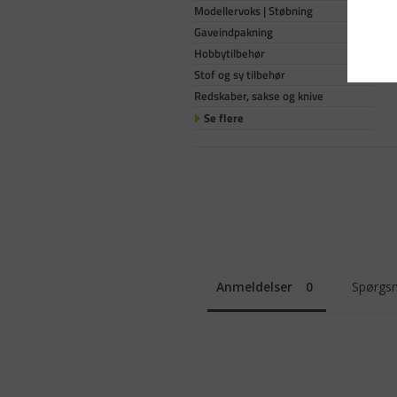
Modellervoks | Støbning
Gaveindpakning
Hobbytilbehør
Stof og sy tilbehør
Redskaber, sakse og knive
Se flere
Anmeldelser
Spørgsm