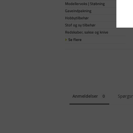
Modellervoks | Støbning
Gaveindpakning
Hobbytilbehør
Stof og sy tilbehør
Redskaber, sakse og knive
Se flere
Anmeldelser
Spørgsm