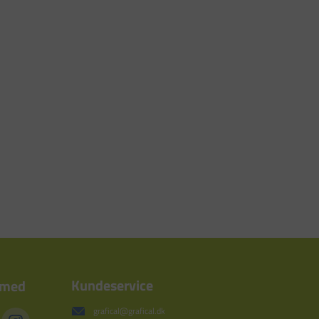
Kundeservice
 med
grafical@grafical.dk