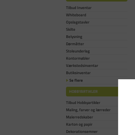
Tilbud Inventar
Whiteboard
Opslagstavler
Skilte
Belysning
Dørmåtter
Stoleunderlag
Kontormøbler
Værkstedsinventar
Butiksinventar
Se flere
HOBBYARTIKLER
Tilbud Hobbyartikler
Maling, farver og lærreder
Malerredskaber
Karton og papir
Dekorationsemner