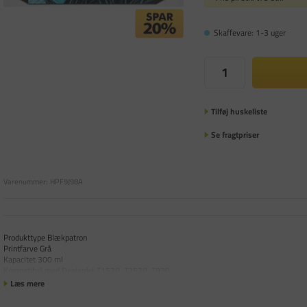
Skaffevare: 1-3 uger
Tilføj huskeliste
Se fragtpriser
Varenummer:
HPF9J98A
Produkttype Blækpatron
Printfarve Grå
Kapacitet 300 ml
Kompatibel med DesignJet T1530, T2530, T930
Læs mere