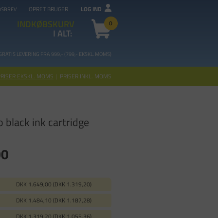
OPRET BRUGER
LOG IND
DSBREV
INDKØBSKURV
0
I ALT:
GRATIS LEVERING FRA 99
9,- (799,- EKSKL. MOMS)
PRISER EKSKL. MOMS
|
PRISER INKL. MOMS
black ink cartridge
00
DKK 1.649,00 (DKK 1.319,20)
DKK 1.484,10 (DKK 1.187,28)
DKK 1.319,20 (DKK 1.055,36)