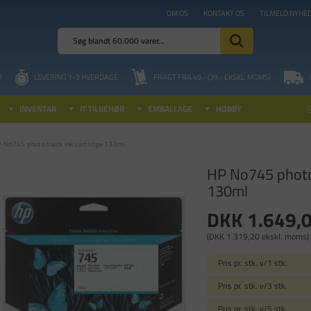
OM OS
KONTAKT OS
TILMELD NYHE
I
LEVERING 1-3 HVERDAGE
FRAGT FRA 49,- (39,- EKSKL. MOMS)
INVENTAR
IT TILBEHØR
EMBALLAGE
HOBBY
 No745 photo black ink cartridge 130ml
HP No745 photo 
130ml
DKK 1.649,
(DKK 1.319,20 ekskl. moms)
Pris pr. stk. v/1 stk.
Pris pr. stk. v/3 stk.
Pris pr. stk. v/5 stk.