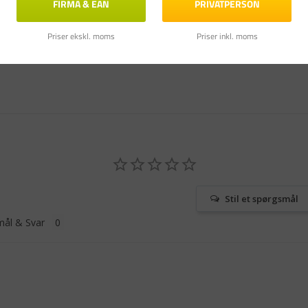
FIRMA & EAN
PRIVATPERSON
Priser ekskl. moms
Priser inkl. moms
Stil et spørgsmål
ål & Svar