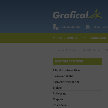
5% KUNDEBONUS
PRISGARANT
KONTORARTIKLER
HUSHOLDNING
Forside
IT Tilbehør
Tilbud IT Tilbehør
HP
KONTORFORSYNING
Tilbud Kontorartikler
Skriveredskaber
Skrivebordstilbehør
Blokke
Arkivering
Mapper
Kalendere