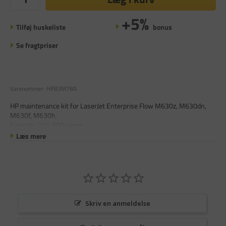
+5%
Tilføj huskeliste
bonus
Se fragtpriser
Varenummer:
HPB3M78A
HP maintenance kit for LaserJet Enterprise Flow M630z, M630dn,
M630f, M630h.
Capacity: 225.000 pages.
Læs mere
Skriv en anmeldelse