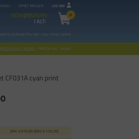
OPRET BRUGER
LOG IND
DSBREV
INDKØBSKURV
0
I ALT:
GRATIS LEVERING FRA 99
9,- (799,- EKSKL. MOMS)
PRISER EKSKL. MOMS
|
PRISER INKL. MOMS
et CF031A cyan print
00
DKK 3.919,00 (DKK 3.135,20)