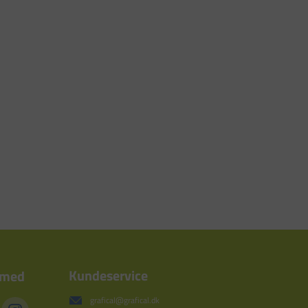
Kundeservice
 med
grafical@grafical.dk