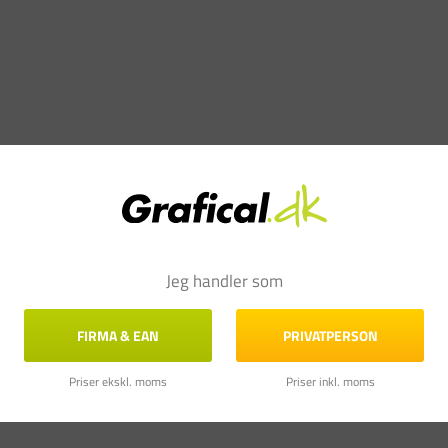
Jeg handler som
FIRMA & EAN
PRIVATPERSON
Priser ekskl. moms
Priser inkl. moms