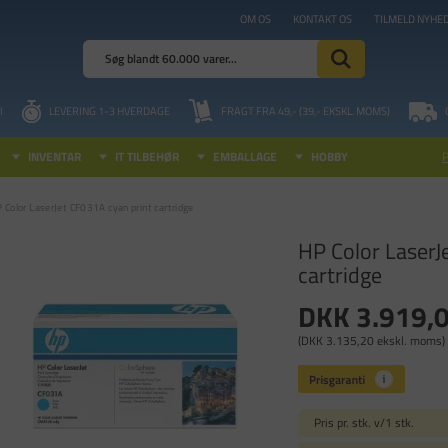
OM OS
KONTAKT OS
TILMELD NYHE
I
LEVERING 1-3 HVERDAGE
FRAGT FRA 49,- (39,- EKSKL. MOMS)
INVENTAR
IT TILBEHØR
EMBALLAGE
HOBBY
 Color LaserJet CF031A cyan print cartridge
HP Color LaserJ
cartridge
DKK 3.919,
(DKK 3.135,20 ekskl. moms)
Pris pr. stk. v/1 stk.