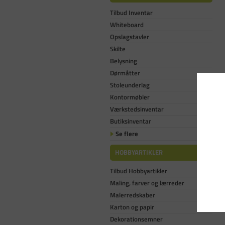
Tilbud Inventar
Whiteboard
Opslagstavler
Skilte
Belysning
Dørmåtter
Stoleunderlag
Kontormøbler
Værkstedsinventar
Butiksinventar
Se flere
HOBBYARTIKLER
Tilbud Hobbyartikler
Maling, farver og lærreder
Malerredskaber
Karton og papir
Dekorationsemner