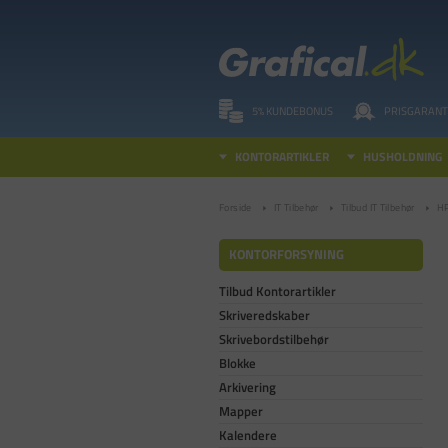
5% KUNDEBONUS
PRISGARANT
KONTORARTIKLER
HUSHOLDNING
Forside
IT Tilbehør
Tilbud IT Tilbehør
HP
KONTORFORSYNING
Tilbud Kontorartikler
Skriveredskaber
Skrivebordstilbehør
Blokke
Arkivering
Mapper
Kalendere