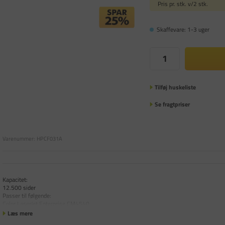
Pris pr. stk. v/2 stk.
Skaffevare: 1-3 uger
Tilføj huskeliste
Se fragtpriser
Varenummer:
HPCF031A
Kapacitet:
12.500 sider
Passer til følgende:
Color LaserJet Enterprise CM4540
Læs mere