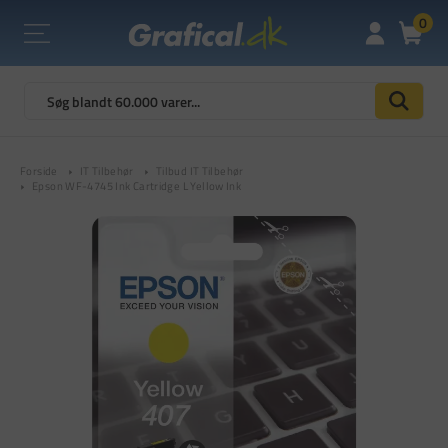
0
Forside
IT Tilbehør
Tilbud IT Tilbehør
Epson WF-4745 Ink Cartridge L Yellow Ink