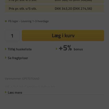
Pris pr. stk. v/5 stk.
DKK 343,20 (DKK 274,56)
På lager - Levering 1-3 hverdage
Læg i kurv
+5%
Tilføj huskeliste
bonus
Se fragtpriser
Varenummer:
EPST07U440
WF-4745 Ink Cartridge L Yellow Ink
Læs mere