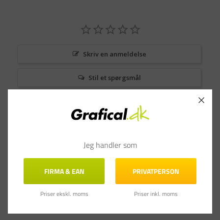
Skriv en anmeldelse
Stil et spørgsmål
Anmeldelser
Spørgsmål & Svar
Jeg handler som
FIRMA & EAN
PRIVATPERSON
Priser ekskl. moms
Priser inkl. moms