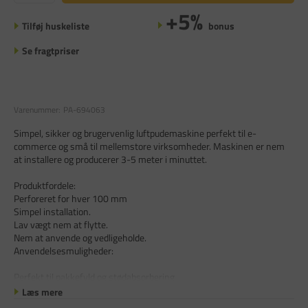
+5%
Tilføj huskeliste
bonus
Se fragtpriser
Varenummer:
PA-694063
Simpel, sikker og brugervenlig luftpudemaskine perfekt til e-
commerce og små til mellemstore virksomheder. Maskinen er nem
at installere og producerer 3-5 meter i minuttet.
Produktfordele:
Perforeret for hver 100 mm
Simpel installation.
Lav vægt nem at flytte.
Nem at anvende og vedligeholde.
Anvendelsesmuligheder:
Perfekt til pakkefyld og stødabsorbering
Læs mere