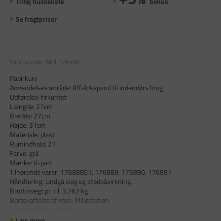
Tilføj huskeliste
bonus
Se fragtpriser
Varenummer:
ABN-176496
Papirkurv
Anvendelsesområde: Affaldsspand til indendørs brug
Udførelse: firkantet
Længde: 27cm
Bredde: 27cm
Højde: 31cm
Materiale: plast
Rumindhold: 21 l
Farve: grå
Mærke: V-part
Tilhørende varer: 17688801, 176889, 176890, 176891
Håndtering: Undgå slag og stødpåvirkning.
Bruttovægt pr. cll: 3,262 kg
Bortskaffelse af vare: Miljøstation
Yderemballage: Karto
Læs mere