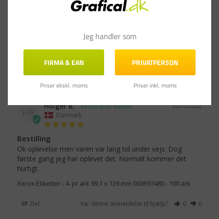
Alt var som den skal, var billigt forhold til andre 
leverandør.
Print selv etiketter Xerox - 4. pr ark 99,1 x 139 mm 003R97480 -
Jeg handler som
100 ark
FIRMA & EAN
PRIVATPERSON
Del
Var denne anmeldelse til hjælp?
0
0
Priser ekskl. moms
Priser inkl. moms
Holger B.
30.10.2022
HB
Danmark
Bestilling
Ok oplevelse men varen var lang tid under vejs. Dog 
første gang jeg har oplevet det. Normalt kommer det 
hurtigt.
Xerox Etiketter - 4. pr ark 99,1 x 139 mm 003R97480 - 100 ark
Del
Var denne anmeldelse til hjælp?
0
0