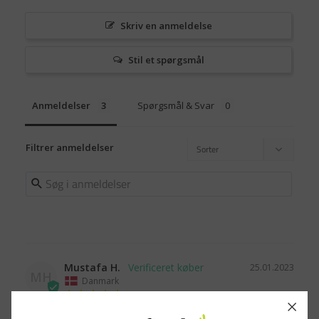
Skriv en anmeldelse
Stil et spørgsmål
Anmeldelser
Spørgsmål & Svar
Filtrer anmeldelser
Mustafa H.
25.01.2023
MH
Danmark
God og hurtig service