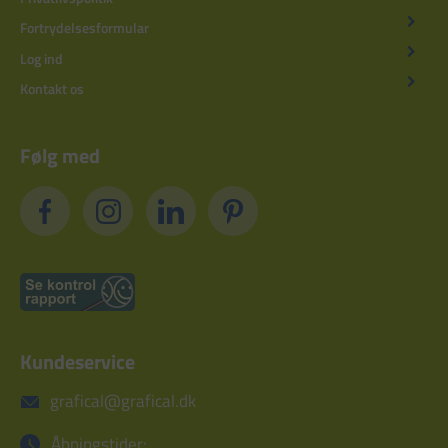
Fortrydelsesformular
Log ind
Kontakt os
Følg med
Kundeservice
grafical@grafical.dk
Åbningstider: