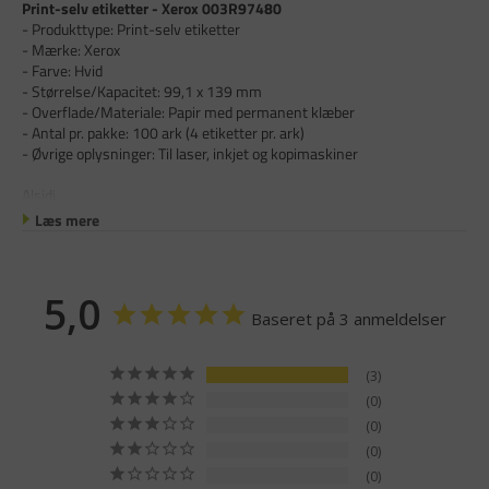
Print-selv etiketter - Xerox 003R97480
- Produkttype: Print-selv etiketter
- Mærke: Xerox
- Farve: Hvid
- Størrelse/Kapacitet: 99,1 x 139 mm
- Overflade/Materiale: Papir med permanent klæber
- Antal pr. pakke: 100 ark (4 etiketter pr. ark)
- Øvrige oplysninger: Til laser, inkjet og kopimaskiner
Alsidi
Læs mere
5,0
Baseret på 3 anmeldelser
3
0
0
0
0