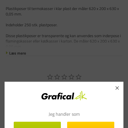
Plastikposer til termokasser i klar plast der måler 620 x 200 x 630 x
0,05 mm.
Indeholder 250 stk. plastposer.
Disse plastikposer er transparente og kan anvendes som inderpose i
flamingokasser eller kødkasser i karton. De måler 620 x 200 x 630 x
0,05 mm.
Læs mere
Skriv en anmeldelse
Stil et spørgsmål
Jeg handler som
Anmeldelser
Spørgsmål & Svar