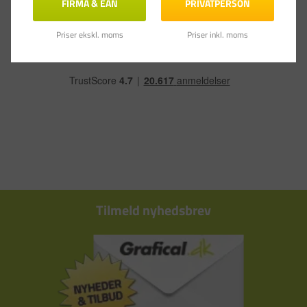
FIRMA & EAN
PRIVATPERSON
Priser ekskl. moms
Priser inkl. moms
Tilmeld nyhedsbrev