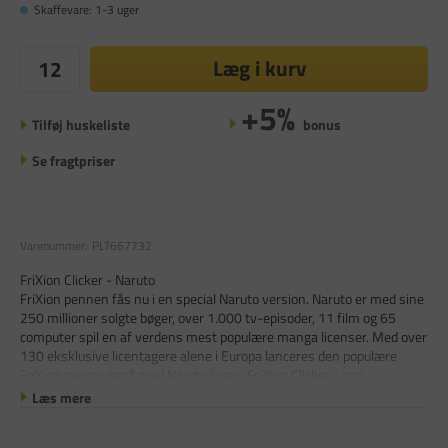
Skaffevare: 1-3 uger
Læg i kurv
+5%
Tilføj huskeliste
bonus
Se fragtpriser
Varenummer:
PLT667732
FriXion Clicker - Naruto
FriXion pennen fås nu i en special Naruto version. Naruto er med sine
250 millioner solgte bøger, over 1.000 tv-episoder, 11 film og 65
computer spil en af verdens mest populære manga licenser. Med over
130 eksklusive licentagere alene i Europa lanceres den populære
FriXion pen nu også med Naruto licens.FriXion Clicker - pen
Læs mere