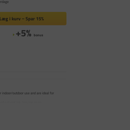
erdage
Læg i kurv
Spar
15%
+5%
bonus
 indoor/outdoor use and are ideal for
ed solvent ink, leaving an op