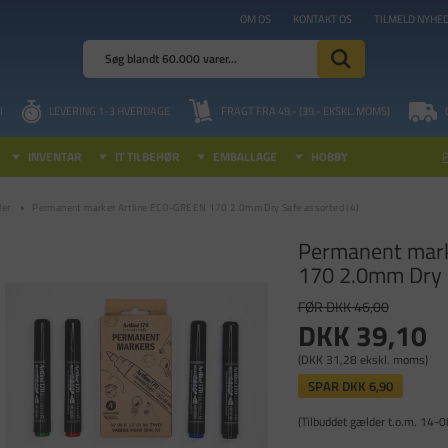
OM OS
KONTAKT OS
TILMELD NYHE
I
LEVERING 1-3 HVERDAGE
FRAGT FRA 49,- (39,- EKSKL. MOMS)
INVENTAR
IT TILBEHØR
EMBALLAGE
HOBBY
ler
Permanent marker Artline ECO-GREEN 170 2.0mm Dry Safe assorted (4)
Permanent mark
170 2.0mm Dry S
FØR DKK 46,00
DKK 39,10
(DKK 31,28 ekskl. moms)
SPAR
DKK 6,90
(Tilbuddet gælder t.o.m. 14-