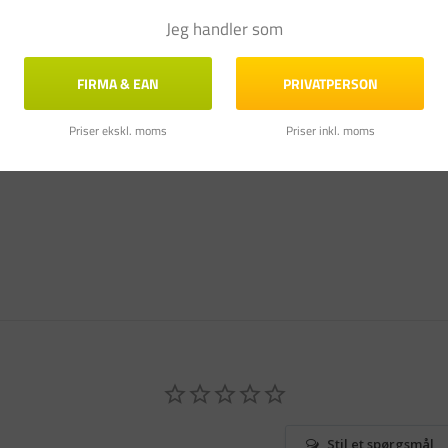
Jeg handler som
FIRMA & EAN
PRIVATPERSON
Priser ekskl. moms
Priser inkl. moms
Stil et spørgsmål