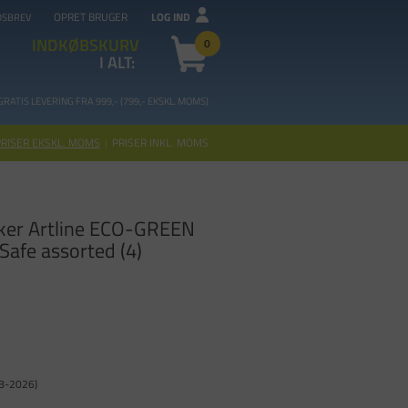
OPRET BRUGER
LOG IND
DSBREV
INDKØBSKURV
0
I ALT:
GRATIS LEVERING FRA 99
9,- (799,- EKSKL. MOMS)
PRISER EKSKL. MOMS
|
PRISER INKL. MOMS
er Artline ECO-GREEN
afe assorted (4)
08-2026)