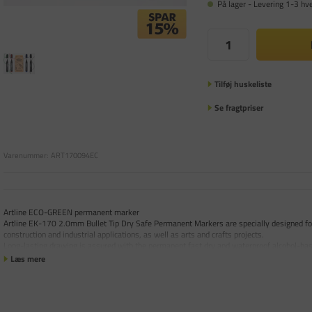
På lager - Levering 1-3 hv
Tilføj huskeliste
Se fragtpriser
Varenummer:
ART170094EC
Artline ECO-GREEN permanent marker
Artline EK-170 2.0mm Bullet Tip Dry Safe Permanent Markers are specially designed for
construction and industrial applications, as well as arts and crafts projects.
Long-lasting drawing is assured with the permanent fast dry and waterproof alcohol-bas
Læs mere