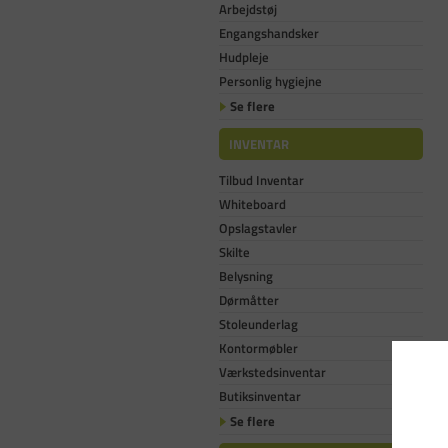
Arbejdstøj
Engangshandsker
Hudpleje
Personlig hygiejne
Se flere
INVENTAR
Tilbud Inventar
Whiteboard
Opslagstavler
Skilte
Belysning
Dørmåtter
Stoleunderlag
Kontormøbler
Værkstedsinventar
Butiksinventar
Se flere