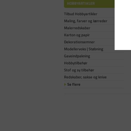
HOBBYARTIKLER
Tilbud Hobbyartikler
Maling, farver og lærreder
Malerredskaber
Karton og papir
Dekorationsemner
Modellervoks | Støbning
Gaveindpakning
Hobbytilbehør
Stof og sy tilbehør
Redskaber, sakse og knive
Se flere