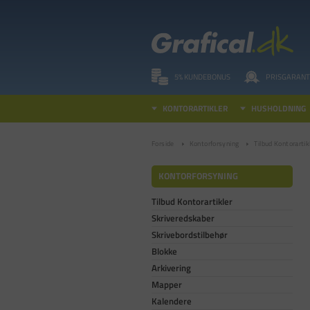
5% KUNDEBONUS
PRISGARANT
KONTORARTIKLER
HUSHOLDNING
Forside
Kontorforsyning
Tilbud Kontorartik
KONTORFORSYNING
Tilbud Kontorartikler
Skriveredskaber
Skrivebordstilbehør
Blokke
Arkivering
Mapper
Kalendere