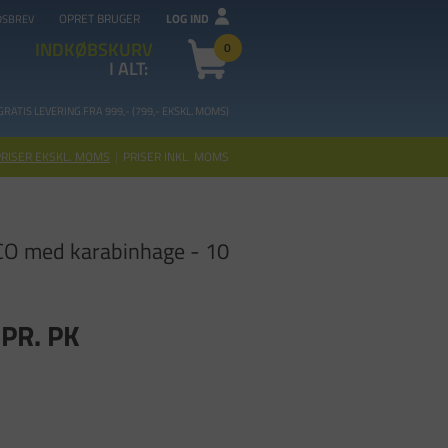
OPRET BRUGER
LOG IND
DSBREV
INDKØBSKURV
0
I ALT:
GRATIS LEVERING FRA 99
9,- (799,- EKSKL. MOMS)
PRISER EKSKL. MOMS
|
PRISER INKL. MOMS
CO med karabinhage - 10
PR. PK