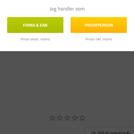
Jeg handler som
FIRMA & EAN
PRIVATPERSON
Priser ekskl. moms
Priser inkl. moms
Stil et spørgsmål