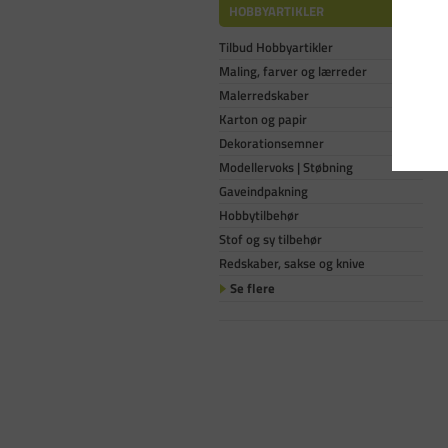
HOBBYARTIKLER
Tilbud Hobbyartikler
Maling, farver og lærreder
Malerredskaber
Karton og papir
Dekorationsemner
Modellervoks | Støbning
Gaveindpakning
Hobbytilbehør
Stof og sy tilbehør
Redskaber, sakse og knive
Se flere