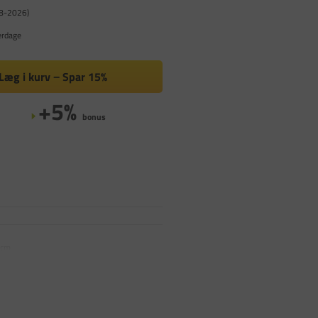
08-2026)
erdage
Læg i kurv
Spar
15%
+5%
bonus
 cm