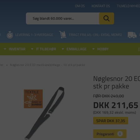
OM OS
KONTAKT OS
TILMELD NYHE
I
LEVERING 1-3 HVERDAGE
FRAGT FRA 49,- (39,- EKSKL. MOMS)
INVENTAR
IT TILBEHØR
EMBALLAGE
HOBBY
ler
Nøglesnor 20 ECO med karabinhage - 10 stk pr pakke
Nøglesnor 20 E
stk pr pakke
FØR DKK 249,00
DKK 211,65
(DKK 169,32 ekskl. moms)
SPAR
DKK 37,35