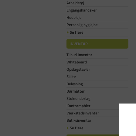
Arbejdstøj
Engangshandsker
Hudpleje
Personlig hygiejne
Se flere
INVENTAR
Tilbud Inventar
Whiteboard
Opslagstavler
Skilte
Belysning
Dørmåtter
Stoleunderlag
Kontormøbler
Værkstedsinventar
Butiksinventar
Se flere