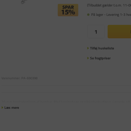
(Tilbuddet gælder t.o.m. 11-
På lager - Levering 1-3 hv
Tilføj huskeliste
Se fragtpriser
Varenummer:
PA-690398
20 mm bred tekstilrem af bambus. Med karabinhage og sikkerhedsudløser. Længde: 40
Læs mere