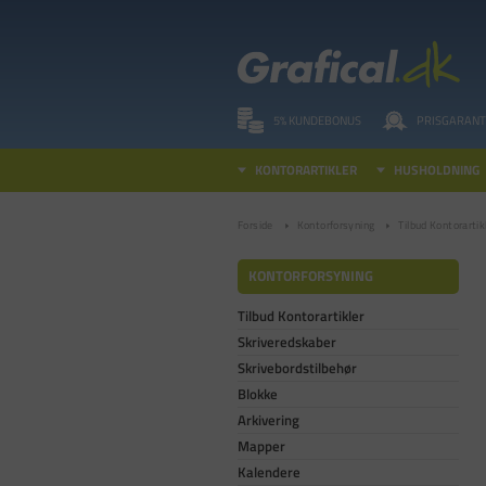
5% KUNDEBONUS
PRISGARANT
KONTORARTIKLER
HUSHOLDNING
Forside
Kontorforsyning
Tilbud Kontorartik
KONTORFORSYNING
Tilbud Kontorartikler
Skriveredskaber
Skrivebordstilbehør
Blokke
Arkivering
Mapper
Kalendere