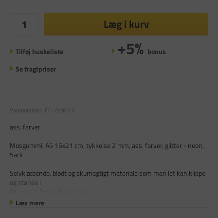
Læg i kurv
+5%
Tilføj huskeliste
bonus
Se fragtpriser
Varenummer:
CC-769013
ass. farver
Mosgummi, A5 15x21 cm, tykkelse 2 mm, ass. farver, glitter - neon,
5ark
Selvklæbende, blødt og skumagtigt materiale som man let kan klippe
og stanse i
Pk. med 5 forskellige farver
Læs mere