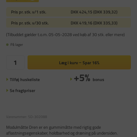
Pris pr. stk. v/1 stk.
DKK 424,15 (DKK 339,32)
Pris pr. stk. v/30 stk.
DKK 419,16 (DKK 335,33)
(Tilbuddet gælder t.o.m. 05-05-2028 ved køb af 30 stk. eller mere)
På lager
Læg i kurv
Spar
16%
+5%
Tilføj huskeliste
bonus
Se fragtpriser
Varenummer:
SD-302088
Modulmåtte Dren er en gummimåtte med rigtig gode
aflastningsegenskaber, holdbarhed og dræning på undersiden.