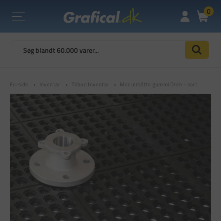
0
Forside
Inventar
Tilbud Inventar
Modulmåtte gummi Dren - sort