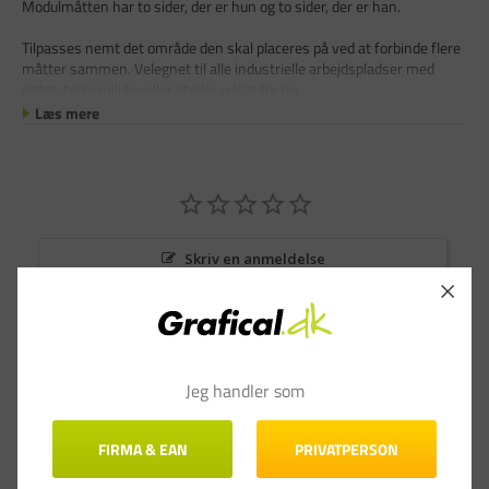
Modulmåtten har to sider, der er hun og to sider, der er han.
Tilpasses nemt det område den skal placeres på ved at forbinde flere
måtter sammen. Velegnet til alle industrielle arbejdspladser med
enten tørre miljøer eller steder udsat for no
Læs mere
Skriv en anmeldelse
Stil et spørgsmål
Anmeldelser
Spørgsmål & Svar
Jeg handler som
FIRMA & EAN
PRIVATPERSON