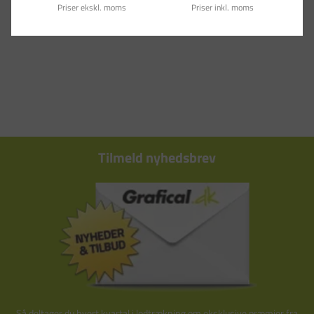
Priser ekskl. moms
Priser inkl. moms
Tilmeld nyhedsbrev
Så deltager du hvert kvartal i lodtrækning om eksklusive præmier fra