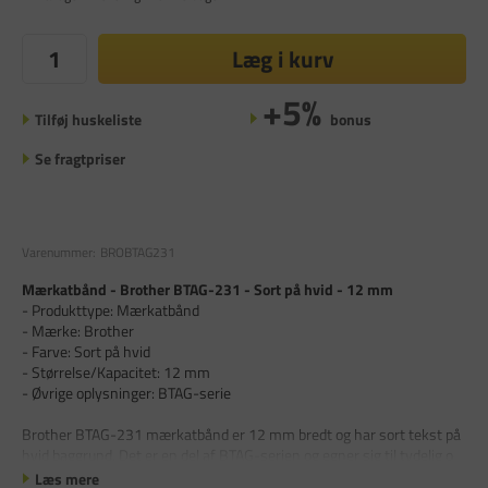
Læg i kurv
+5%
Tilføj huskeliste
bonus
Se fragtpriser
Varenummer:
BROBTAG231
Mærkatbånd - Brother BTAG-231 - Sort på hvid - 12 mm
- Produkttype: Mærkatbånd
- Mærke: Brother
- Farve: Sort på hvid
- Størrelse/Kapacitet: 12 mm
- Øvrige oplysninger: BTAG-serie
Brother BTAG-231 mærkatbånd er 12 mm bredt og har sort tekst på
hvid baggrund. Det er en del af BTAG-serien og egner sig til tydelig o
Læs mere