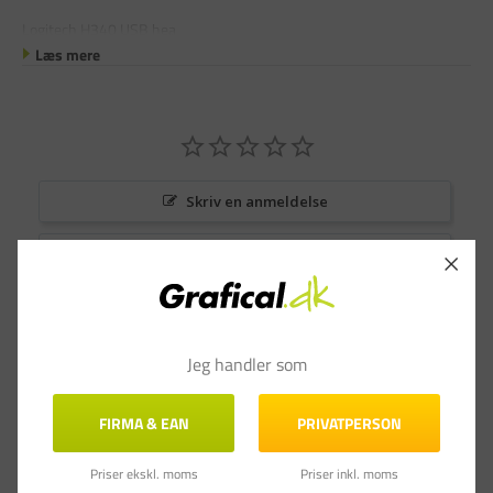
Logitech H340 USB hea
Læs mere
Skriv en anmeldelse
Stil et spørgsmål
Anmeldelser
Spørgsmål & Svar
Jeg handler som
FIRMA & EAN
PRIVATPERSON
Priser ekskl. moms
Priser inkl. moms