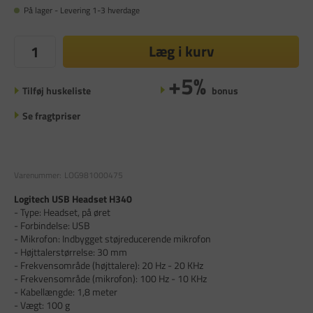
På lager - Levering 1-3 hverdage
Læg i kurv
+5%
Tilføj huskeliste
bonus
Se fragtpriser
Varenummer:
LOG981000475
Logitech USB Headset H340
- Type: Headset, på øret
- Forbindelse: USB
- Mikrofon: Indbygget støjreducerende mikrofon
- Højttalerstørrelse: 30 mm
- Frekvensområde (højttalere): 20 Hz - 20 KHz
- Frekvensområde (mikrofon): 100 Hz - 10 KHz
- Kabellængde: 1,8 meter
- Vægt: 100 g