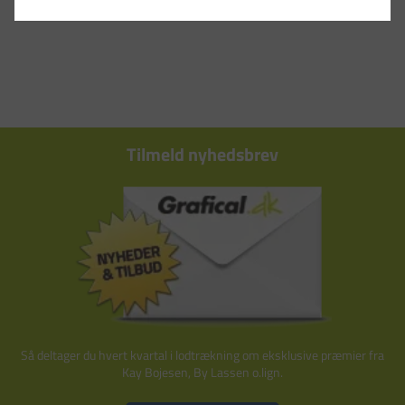
Tilmeld nyhedsbrev
Så deltager du hvert kvartal i lodtrækning om eksklusive præmier fra
Kay Bojesen, By Lassen o.lign.