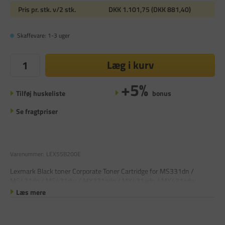
Pris pr. stk. v/2 stk.
DKK 1.101,75 (DKK 881,40)
Skaffevare: 1-3 uger
Læg i kurv
+5%
Tilføj huskeliste
bonus
Se fragtpriser
Varenummer:
LEX55B200E
Lexmark Black toner Corporate Toner Cartridge for MS331dn /
MS431dn / MS431dw / MX331adn / MX431adn / MX431adw
Læs mere