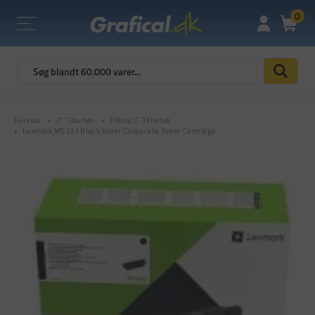
0
Forside
IT Tilbehør
Tilbud IT Tilbehør
Lexmark MS331 Black toner Corporate Toner Cartridge