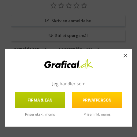
Skriv en anmeldelse
Stil et spørgsmål
Anmeldelser
Spørgsmål & Svar
Jeg handler som
FIRMA & EAN
PRIVATPERSON
Priser ekskl. moms
Priser inkl. moms