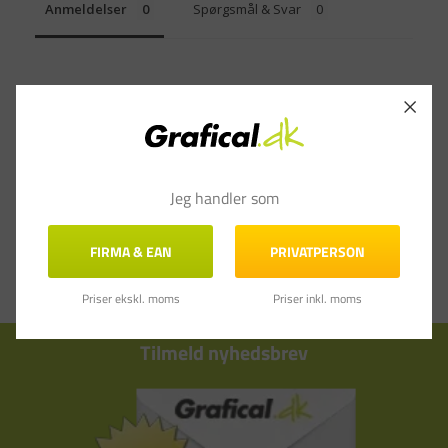
Anmeldelser
Spørgsmål & Svar
Jeg handler som
FIRMA & EAN
PRIVATPERSON
Priser ekskl. moms
Priser inkl. moms
Tilmeld nyhedsbrev