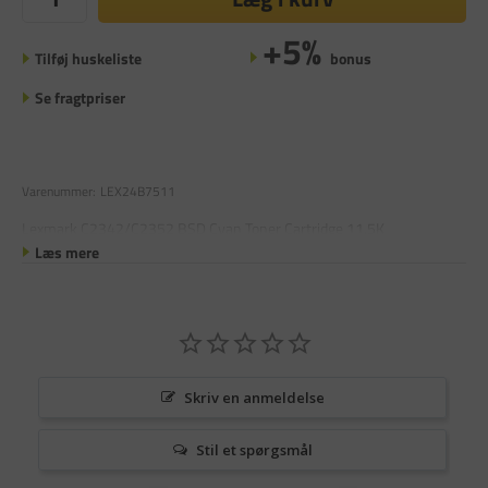
+5%
Tilføj huskeliste
bonus
Se fragtpriser
Varenummer:
LEX24B7511
Lexmark C2342/C2352 BSD Cyan Toner Cartridge 11.5K
Læs mere
Skriv en anmeldelse
Stil et spørgsmål