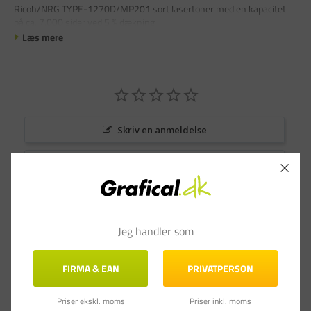
Ricoh/NRG TYPE-1270D/MP201 sort lasertoner med en kapacitet
på ca. 7.000 sider ved 5 % dækning
Læs mere
Skriv en anmeldelse
Stil et spørgsmål
Anmeldelser
Spørgsmål & Svar
Jeg handler som
FIRMA & EAN
PRIVATPERSON
Priser ekskl. moms
Priser inkl. moms