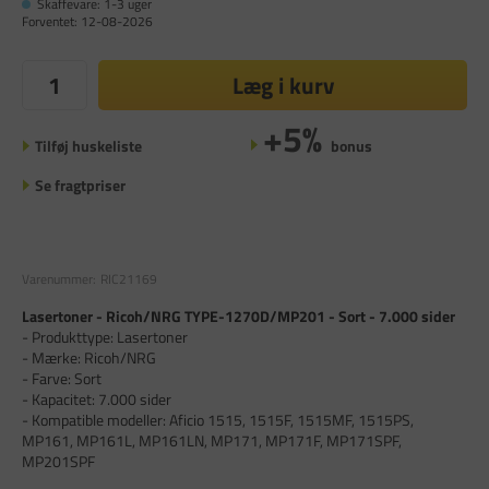
Skaffevare: 1-3 uger
Forventet: 12-08-2026
Læg i kurv
+5%
Tilføj huskeliste
bonus
Se fragtpriser
Varenummer:
RIC21169
Lasertoner - Ricoh/NRG TYPE-1270D/MP201 - Sort - 7.000 sider
- Produkttype: Lasertoner
- Mærke: Ricoh/NRG
- Farve: Sort
- Kapacitet: 7.000 sider
- Kompatible modeller: Aficio 1515, 1515F, 1515MF, 1515PS,
MP161, MP161L, MP161LN, MP171, MP171F, MP171SPF,
MP201SPF