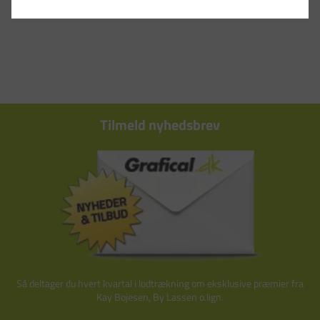
Tilmeld nyhedsbrev
Så deltager du hvert kvartal i lodtrækning om eksklusive præmier fra
Kay Bojesen, By Lassen o.lign.