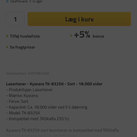
Skaffevare: 1-3 uger
Læg i kurv
+5%
Tilføj huskeliste
bonus
Se fragtpriser
Varenummer:
KYOTK8325K
Lasertoner - Kyocera TK-8325K - Sort - 18.000 sider
- Produkttype: Lasertoner
- Mærke: Kyocera
- Farve: Sort
- Kapacitet: Ca. 18.000 sider ved 5 % dækning
- Model: TK-8325K
- Kompatibel med: TASKalfa 2551ci
Kyocera TK-8325K sort lasertoner er kompatibel med TASKalfa
2551ci og leverer op til ca. 18.000 sider