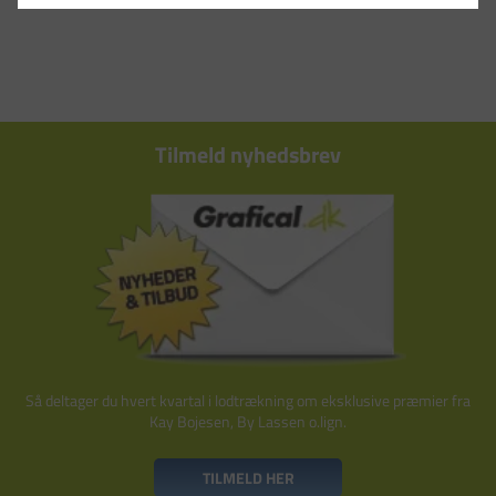
Tilmeld nyhedsbrev
Så deltager du hvert kvartal i lodtrækning om eksklusive præmier fra
Kay Bojesen, By Lassen o.lign.
TILMELD HER