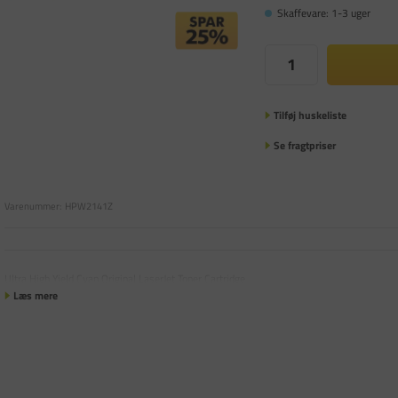
Skaffevare: 1-3 uger
Tilføj huskeliste
Se fragtpriser
Varenummer:
HPW2141Z
Ultra High Yield Cyan Original LaserJet Toner Cartridge
Læs mere