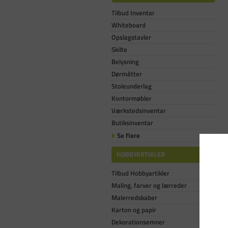
Tilbud Inventar
Whiteboard
Opslagstavler
Skilte
Belysning
Dørmåtter
Stoleunderlag
Kontormøbler
Værkstedsinventar
Butiksinventar
Se flere
HOBBYARTIKLER
Tilbud Hobbyartikler
Maling, farver og lærreder
Malerredskaber
Karton og papir
Dekorationsemner