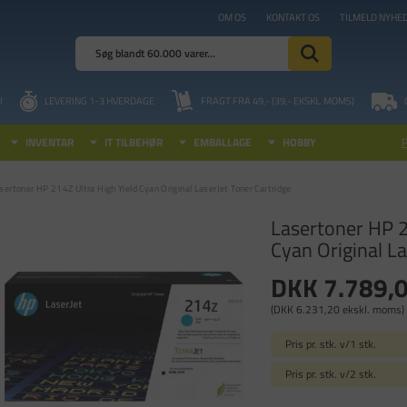
OM OS
KONTAKT OS
TILMELD NYHE
I
LEVERING 1-3 HVERDAGE
FRAGT FRA 49,- (39,- EKSKL. MOMS)
INVENTAR
IT TILBEHØR
EMBALLAGE
HOBBY
sertoner HP 214Z Ultra High Yield Cyan Original LaserJet Toner Cartridge
Lasertoner HP 2
Cyan Original La
DKK 7.789,
(DKK 6.231,20 ekskl. moms)
Pris pr. stk. v/1 stk.
Pris pr. stk. v/2 stk.