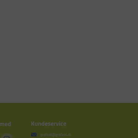
Kundeservice
 med
grafical@grafical.dk