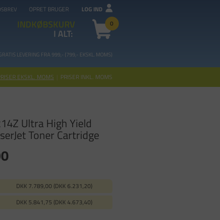
OPRET BRUGER
LOG IND
DSBREV
INDKØBSKURV
0
I ALT:
GRATIS LEVERING FRA 99
9,- (799,- EKSKL. MOMS)
PRISER EKSKL. MOMS
|
PRISER INKL. MOMS
14Z Ultra High Yield
serJet Toner Cartridge
00
DKK 7.789,00 (DKK 6.231,20)
DKK 5.841,75 (DKK 4.673,40)