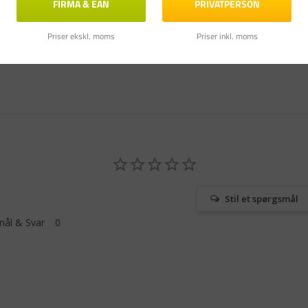
FIRMA & EAN
PRIVATPERSON
Priser ekskl. moms
Priser inkl. moms
Stil et spørgsmål
ål & Svar