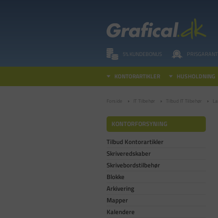
5% KUNDEBONUS
PRISGARANT
KONTORARTIKLER
HUSHOLDNING
Forside
IT Tilbehør
Tilbud IT Tilbehør
La
KONTORFORSYNING
Tilbud Kontorartikler
Skriveredskaber
Skrivebordstilbehør
Blokke
Arkivering
Mapper
Kalendere