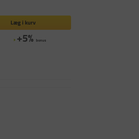
Læg i kurv
+5%
bonus