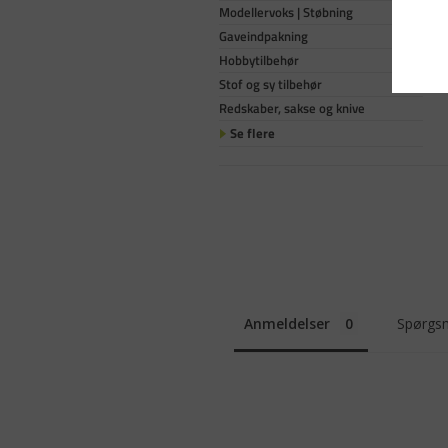
Modellervoks | Støbning
Gaveindpakning
Hobbytilbehør
Stof og sy tilbehør
Redskaber, sakse og knive
Se flere
Anmeldelser
Spørgsm