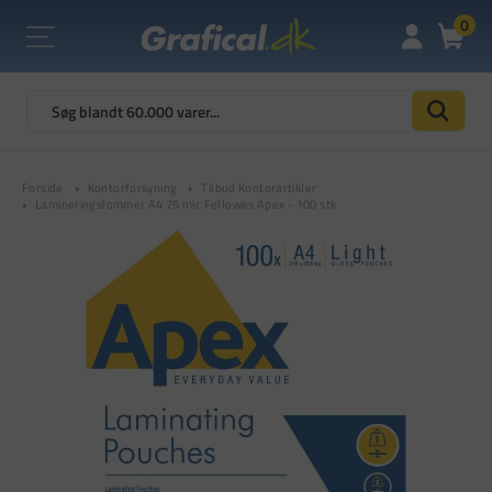
0
Forside
Kontorforsyning
Tilbud Kontorartikler
Lamineringslommer A4 75 mic Fellowes Apex - 100 stk