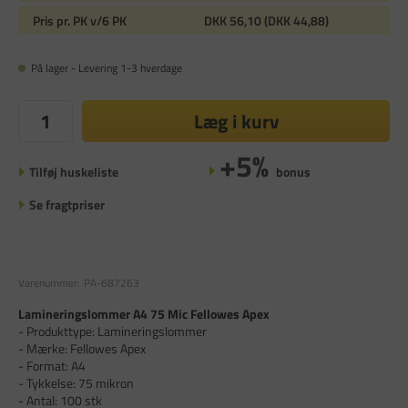
Pris pr. PK v/6 PK
DKK 56,10 (DKK 44,88)
På lager - Levering 1-3 hverdage
Læg i kurv
+5%
Tilføj huskeliste
bonus
Se fragtpriser
Varenummer:
PA-687263
Lamineringslommer A4 75 Mic Fellowes Apex
- Produkttype: Lamineringslommer
- Mærke: Fellowes Apex
- Format: A4
- Tykkelse: 75 mikron
- Antal: 100 stk