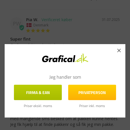
Pia W.
31.07.2025
PW
Denmark
Super fint
Godt produkt og hurtig levering
Lamineringslommer A4 75 mic Fellowes Apex - 100 stk
Del
Var denne anmeldelse til hjælp?
0
0
Jeg handler som
Irene S.
26.06.2025
IS
FIRMA & EAN
PRIVATPERSON
Denmark
Priser ekskl. moms
Priser inkl. moms
Fin kundeservice
Der var meget fin kundeservice da der var sket fejl fra gls 
med manglende sms besked om at pakken kunne hentes. 
Jeg fik hjælp til at finde pakkenr og så fik jeg min pakke.