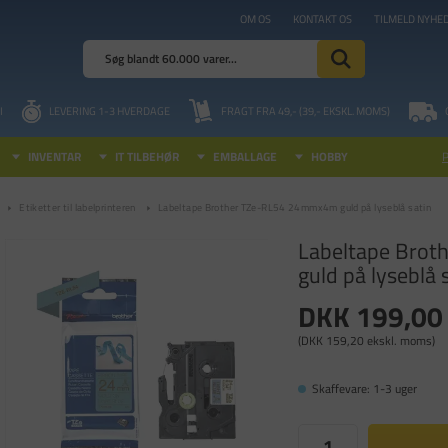
OM OS
KONTAKT OS
TILMELD NYHE
I
LEVERING 1-3 HVERDAGE
FRAGT FRA 49,- (39,- EKSKL. MOMS)
INVENTAR
IT TILBEHØR
EMBALLAGE
HOBBY
Etiketter til labelprinteren
Labeltape Brother TZe-RL54 24mmx4m guld på lyseblå satin
Labeltape Bro
guld på lyseblå 
DKK 199,00
(DKK 159,20 ekskl. moms)
Skaffevare: 1-3 uger