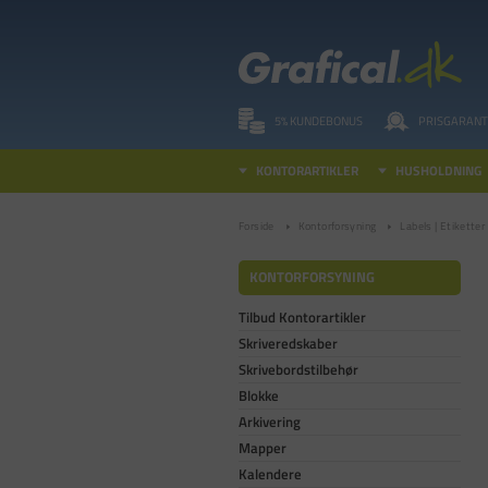
5% KUNDEBONUS
PRISGARANT
KONTORARTIKLER
HUSHOLDNING
Forside
Kontorforsyning
Labels | Etiketter
KONTORFORSYNING
Tilbud Kontorartikler
Skriveredskaber
Skrivebordstilbehør
Blokke
Arkivering
Mapper
Kalendere