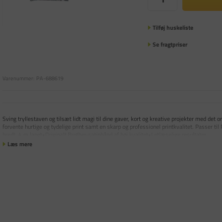
Tilføj huskeliste
Se fragtpriser
Varenummer:
PA-688619
Sving tryllestaven og tilsæt lidt magi til dine gaver, kort og kreative projekter med det
forvente hurtige og tydelige print samt en skarp og professionel printkvalitet. Passer t
bredt, 4 m langt•Originalt Brother-satinbånd af høj kvalitet•Letlæselige resultater
Læs mere