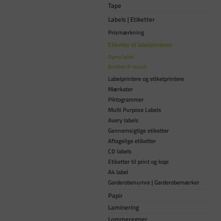
Tape
Labels | Etiketter
Prismærkning
Etiketter til labelprinteren
Dymo label
Brother P-touch
Labelprintere og etiketprintere
Mærkater
Piktogrammer
Multi Purpose Labels
Avery labels
Gennemsigtige etiketter
Aftagelige etiketter
CD labels
Etiketter til print og kopi
A4 label
Garderobenumre | Garderobemærker
Papir
Laminering
Lommeregner