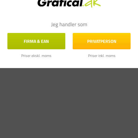
Jeg handler som
FIRMA & EAN
PRIVATPERSON
Priser ekskl. moms
Priser inkl. moms