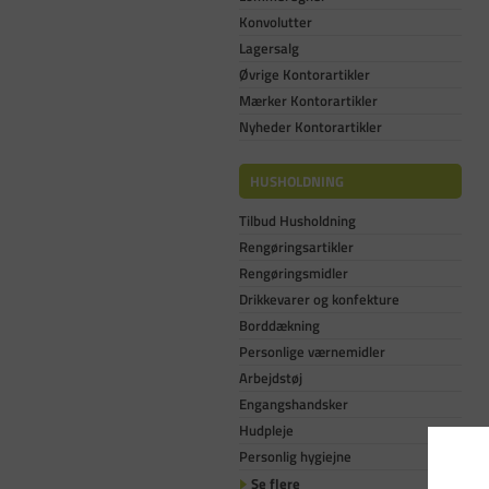
Konvolutter
Lagersalg
Øvrige Kontorartikler
Mærker Kontorartikler
Nyheder Kontorartikler
HUSHOLDNING
Tilbud Husholdning
Rengøringsartikler
Rengøringsmidler
Drikkevarer og konfekture
Borddækning
Personlige værnemidler
Arbejdstøj
Engangshandsker
Hudpleje
Personlig hygiejne
Se flere