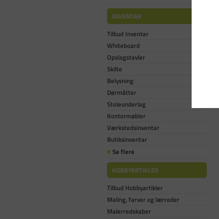
INVENTAR
Tilbud Inventar
Whiteboard
Opslagstavler
Skilte
Belysning
Dørmåtter
Stoleunderlag
Kontormøbler
Værkstedsinventar
Butiksinventar
Se flere
HOBBYARTIKLER
Tilbud Hobbyartikler
Maling, farver og lærreder
Malerredskaber