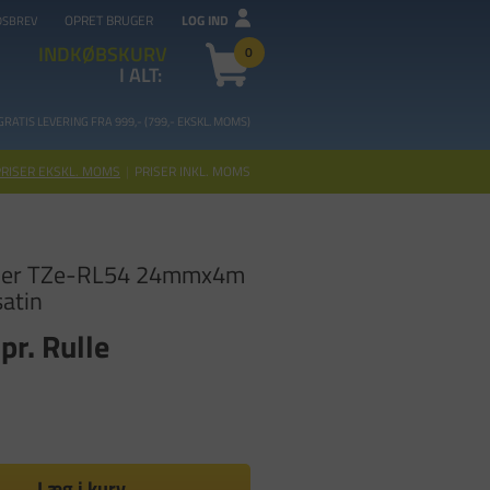
OPRET BRUGER
LOG IND
DSBREV
INDKØBSKURV
0
I ALT:
GRATIS LEVERING FRA 99
9,- (799,- EKSKL. MOMS)
PRISER EKSKL. MOMS
|
PRISER INKL. MOMS
ther TZe-RL54 24mmx4m
satin
pr. Rulle
Læg i kurv