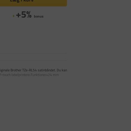
+5%
bonus
 originale Brother TZe-RL54 satinbåndet. Du kan
il P-touch labelprintere.Funktioner•24 mm