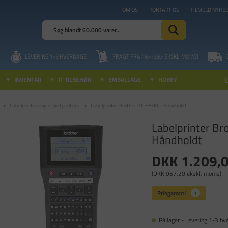
OM OS
KONTAKT OS
TILMELD NYHE
I
LEVERING 1-3 HVERDAGE
FRAGT FRA 49,- (39,- EKSKL. MOMS)
INVENTAR
IT TILBEHØR
EMBALLAGE
HOBBY
Labelprintere og etiketprintere
Labelprinter Brother PT-H500 - Håndholdt
Labelprinter Br
Håndholdt
DKK 1.209,
(DKK 967,20 ekskl. moms)
På lager - Levering 1-3 hv