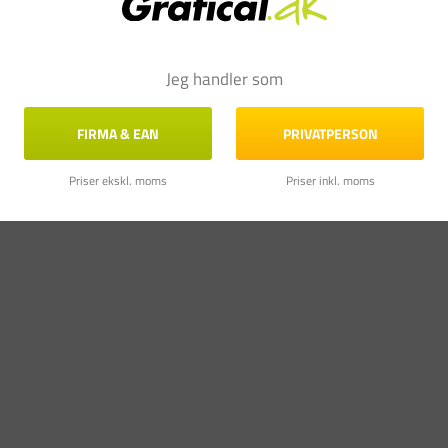
Jeg handler som
FIRMA & EAN
PRIVATPERSON
Priser ekskl. moms
Priser inkl. moms