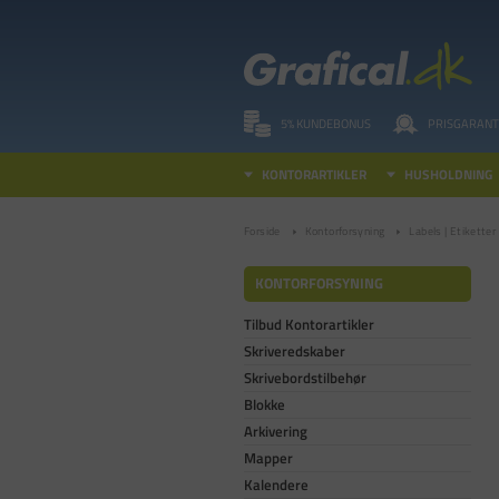
5% KUNDEBONUS
PRISGARANT
KONTORARTIKLER
HUSHOLDNING
Forside
Kontorforsyning
Labels | Etiketter
KONTORFORSYNING
Tilbud Kontorartikler
Skriveredskaber
Skrivebordstilbehør
Blokke
Arkivering
Mapper
Kalendere