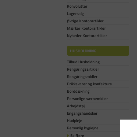
Konvolutter
Lagersalg
Øvrige Kontorartikler
Mærker Kontorartikler
Nyheder Kontorartikler
HUSHOLDNING
Tilbud Husholdning
Rengøringsartikler
Rengøringsmidler
Drikkevarer og konfekture
Borddækning
Personlige værnemidler
Arbejdstøj
Engangshandsker
Hudpleje
Personlig hygiejne
Se flere