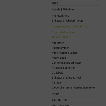
Tape
Labels | Etiketter
Prismærkning
Etiketter til labelprinteren
Labelprintere og etiketprintere
Dymo Labelmaskiner
Thermal printer
Mærkater
Piktogrammer
Multi Purpose Labels
Avery labels
Gennemsigtige etiketter
Aftagelige etiketter
CD labels
Etiketter til print og kopi
A4 label
Garderobenumre | Garderobemærker
Papir
Laminering
Lommeregner