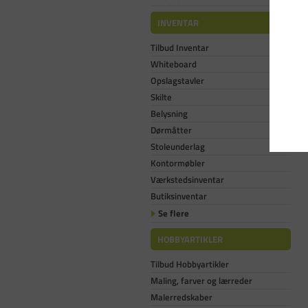
INVENTAR
Tilbud Inventar
Whiteboard
Opslagstavler
Skilte
Belysning
Dørmåtter
Stoleunderlag
Kontormøbler
Værkstedsinventar
Butiksinventar
Se flere
HOBBYARTIKLER
Tilbud Hobbyartikler
Maling, farver og lærreder
Malerredskaber