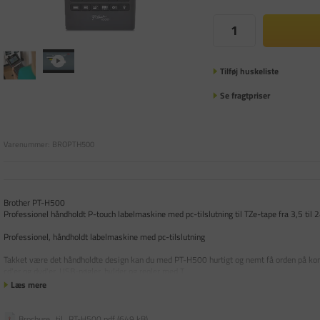
Tilføj huskeliste
Se fragtpriser
Varenummer:
BROPTH500
Brother PT-H500
Professionel håndholdt P-touch labelmaskine med pc-tilslutning til TZe-tape fra 3,5 ti
Professionel, håndholdt labelmaskine med pc-tilslutning
Takket være det håndholdte design kan du med PT-H500 hurtigt og nemt få orden på kon
cd'er og dvd'er, USB-nøgler, hylder og reoler med T
Læs mere
Brochure_til_PT-H500.pdf (649 kB)