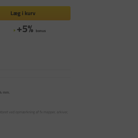
Læg i kurv
+5%
bonus
l 24 mm.
toret ved opmærkning af fx mapper, arkiver,