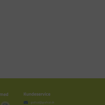
Kundeservice
 med
grafical@grafical.dk