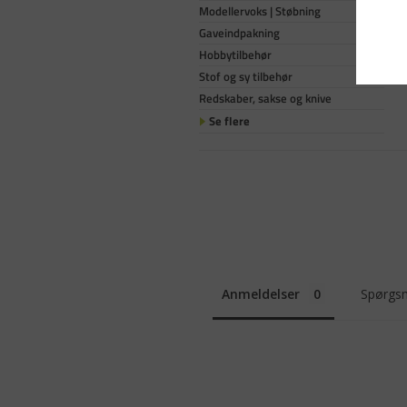
Modellervoks | Støbning
Gaveindpakning
Hobbytilbehør
Stof og sy tilbehør
Redskaber, sakse og knive
Se flere
Anmeldelser
Spørgsm