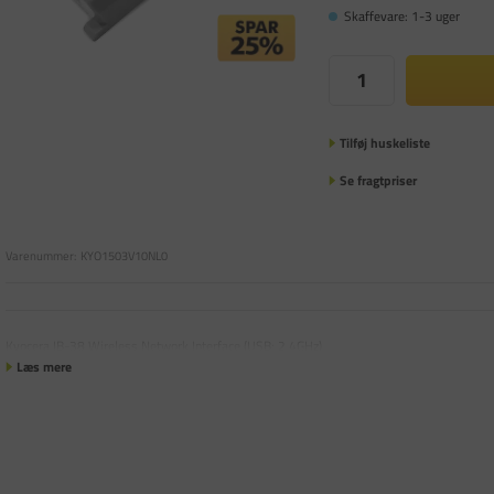
Skaffevare: 1-3 uger
Tilføj huskeliste
Se fragtpriser
Varenummer:
KYO1503V10NL0
Kyocera IB-38 Wireless Network Interface (USB: 2.4GHz)
Læs mere