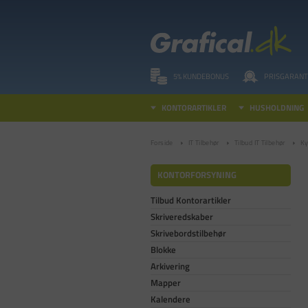
5% KUNDEBONUS
PRISGARANT
KONTORARTIKLER
HUSHOLDNING
Forside
IT Tilbehør
Tilbud IT Tilbehør
Ky
KONTORFORSYNING
Tilbud Kontorartikler
Skriveredskaber
Skrivebordstilbehør
Blokke
Arkivering
Mapper
Kalendere