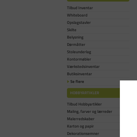
Tilbud Inventar
Whiteboard
Opslagstavler
Skilte
Belysning
Dørmåtter
Stoleunderlag
Kontormøbler
Værkstedsinventar
Butiksinventar
Se flere
HOBBYARTIKLER
Tilbud Hobbyartikler
Maling, farver og lærreder
Malerredskaber
Karton og papir
Dekorationsemner