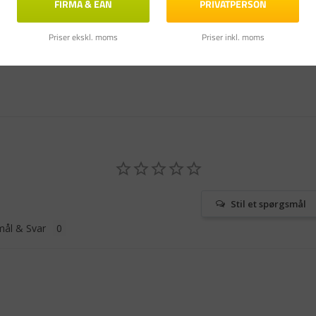
FIRMA & EAN
PRIVATPERSON
Priser ekskl. moms
Priser inkl. moms
Stil et spørgsmål
ål & Svar