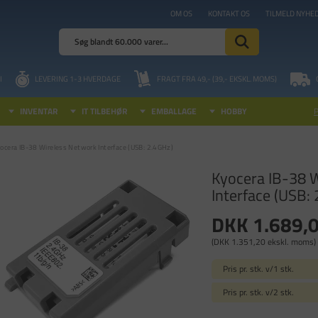
OM OS
KONTAKT OS
TILMELD NYHE
I
LEVERING 1-3 HVERDAGE
FRAGT FRA 49,- (39,- EKSKL. MOMS)
INVENTAR
IT TILBEHØR
EMBALLAGE
HOBBY
ocera IB-38 Wireless Network Interface (USB: 2.4GHz)
Kyocera IB-38 
Interface (USB:
DKK 1.689,
(DKK 1.351,20 ekskl. moms)
Pris pr. stk. v/1 stk.
Pris pr. stk. v/2 stk.