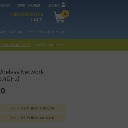
OPRET BRUGER
LOG IND
DSBREV
INDKØBSKURV
0
I ALT:
GRATIS LEVERING FRA 99
9,- (799,- EKSKL. MOMS)
PRISER EKSKL. MOMS
|
PRISER INKL. MOMS
Wireless Network
 2.4GHz)
00
DKK 1.689,00 (DKK 1.351,20)
DKK 1.266,75 (DKK 1.013,40)