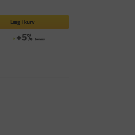
Læg i kurv
+5%
bonus