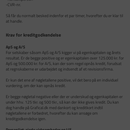
-CVR-nr.
Så får du normalt besked indenfor et par timer, hvorefter du er klar til
at handle.
Krav for kreditgodkendelse
ApS og A/S
For selskaber såsom ApS og A/S kigger vi på egenkapitalen og årets
resultat. Er de begge positive og er egenkapitalen over 125.000 kr. for
ApS og 500.000 kr. for A/S, kan der som regel opnås kredit, forudsat
at regnskaberne er udarbejdet og indsendt af et revisionsfirma.
Er kun det ene af nøgletallene positive, vil det bero på en individuel
vurdering, om der kan opnås kredit.
Er begge nøgletal negative eller der er underskud og egenkapitalen er
under hhv. 125 tkr. og 500 tkr., så kan der ikke gives kredit. Du kan
dog handle på Grafical.dk med dankort og kreditkort indtil
nøgletallene er forbedret, hvorefter du kan ansøge om
kreditgodkendelse igen.
Personligt-ejede virksomheder og I/S