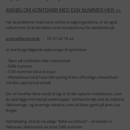
ANSØG OM KONTOKØB MED EAN NUMMER HER >>
Har du problemer med vores online ansøgningsskema, er du også
velkommen til at kontakte vores kundeservice for oprettelse på:
grafical@grafical.dk
- Tlf. 97 40 76 44
Vi skal bruge følgende oplysninger til oprettelse:
- Navn på institution eller virksomhed
- EAN-nummer
- CVR-nummer (ikke et krav)
- Mailadresse (skal have tilknytning til den offentlige virksomhed -
må ikke være privat email)
Der vil herefter blive sendt et log-in til den oplyste mailadresse, som
du skal logge ind med på webshoppen. Ved første køb skal du indtaste
fakturerings- og leverings adresse, som så bliver gemt på jeres nye
bruger.
Ved betaling, skal du så vælge "betal via faktura" - så sender vi
fakturaen elektronisk via jeres EAN-nummer.