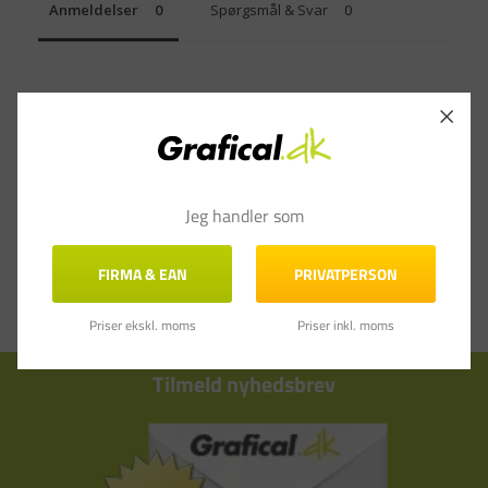
Anmeldelser
Spørgsmål & Svar
Jeg handler som
FIRMA & EAN
PRIVATPERSON
Priser ekskl. moms
Priser inkl. moms
Tilmeld nyhedsbrev