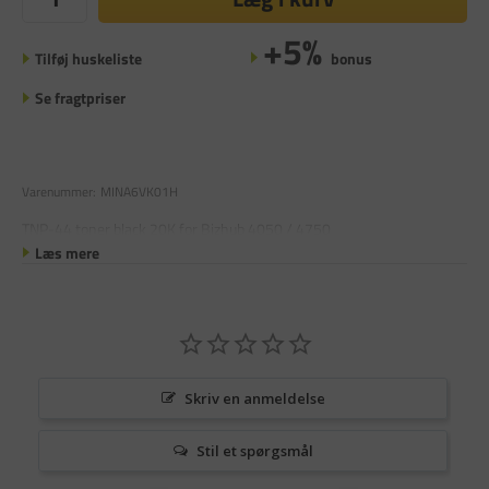
+5%
Tilføj huskeliste
bonus
Se fragtpriser
Varenummer:
MINA6VK01H
TNP-44 toner black 20K for Bizhub 4050 / 4750
Læs mere
Skriv en anmeldelse
Stil et spørgsmål